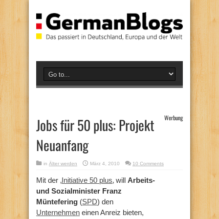
Werbung
Jobs für 50 plus: Projekt
Neuanfang
in
Älter werden
März 4, 2010
10 Comments
Mit der ‚
Initiative 50 plus
‚ will
Arbeits-
und Sozialminister Franz
Müntefering
(
SPD
) den
Unternehmen
einen Anreiz bieten,