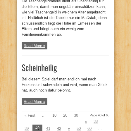
Die Taschengeldtabelle dient als Orientierung für
die Eltern, damit man ungefähr einschätzen kann,
wie viel Taschengeld in welchem Alter angebracht
ist. Natürlich ist die Tabelle nur ein Maßstab, denn
schlussendlich liegt die Höhe im Ermessen der
Eltern und hängt auch ein wenig vom
Familieneinkommen ab.
Read More »
Scheinheilig
Bei diesem Spiel darf man endlich mal nach
Herzenslust schwindeln und wird, wenn man Glück
hat, auch noch dafür belohnt.
Read More »
« First
...
10
20
30
Page 40 of 65
«
38
40
39
41
42
»
50
60
...