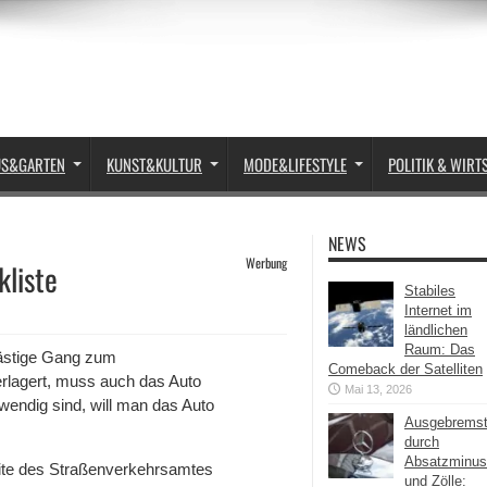
US&GARTEN
KUNST&KULTUR
MODE&LIFESTYLE
POLITIK & WIRT
NEWS
Werbung
kliste
Stabiles
Internet im
ländlichen
Raum: Das
lästige Gang zum
Comeback der Satelliten
rlagert, muss auch das Auto
Mai 13, 2026
wendig sind, will man das Auto
Ausgebrems
durch
Absatzminus
site des Straßenverkehrsamtes
und Zölle: