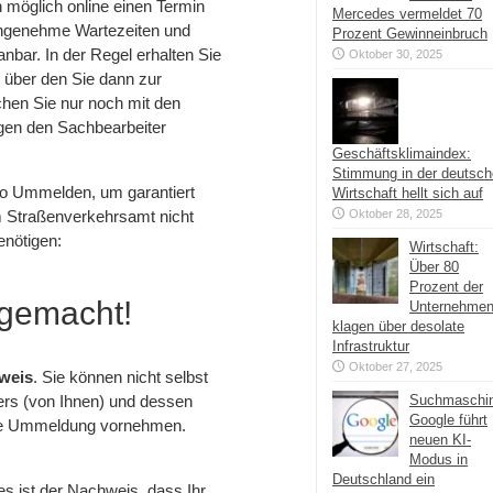
 möglich online einen Termin
Mercedes vermeldet 70
angenehme Wartezeiten und
Prozent Gewinneinbruch
bar. In der Regel erhalten Sie
Oktober 30, 2025
 über den Sie dann zur
chen Sie nur noch mit den
gen den Sachbearbeiter
Geschäftsklimaindex:
Stimmung in der deutsc
uto Ummelden, um garantiert
Wirtschaft hellt sich auf
m Straßenverkehrsamt nicht
Oktober 28, 2025
enötigen:
Wirtschaft:
Über 80
Prozent der
 gemacht!
Unternehme
klagen über desolate
Infrastruktur
Oktober 27, 2025
weis
. Sie können nicht selbst
ers (von Ihnen) und dessen
Suchmaschi
Google führt
die Ummeldung vornehmen.
neuen KI-
Modus in
Deutschland ein
es ist der Nachweis, dass Ihr