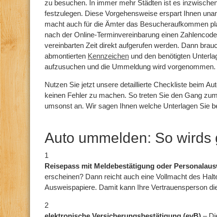
zu besuchen. In immer mehr Städten ist es inzwischen
festzulegen. Diese Vorgehensweise erspart Ihnen un
macht auch für die Ämter das Besucheraufkommen plan
nach der Online-Terminvereinbarung einen Zahlencode
vereinbarten Zeit direkt aufgerufen werden. Dann brau
abmontierten
Kennzeichen
und den benötigten Unterla
aufzusuchen und die Ummeldung wird vorgenommen.
Nutzen Sie jetzt unsere detaillierte Checkliste beim A
keinen Fehler zu machen. So treten Sie den Gang zu
umsonst an. Wir sagen Ihnen welche Unterlagen Sie b
Auto ummelden: So wirds
1
Reisepass mit Meldebestätigung oder Personalaus
erscheinen? Dann reicht auch eine Vollmacht des Halt
Ausweispapiere. Damit kann Ihre Vertrauensperson 
2
elektronische Versicherungsbestätigung (evB)
– Di