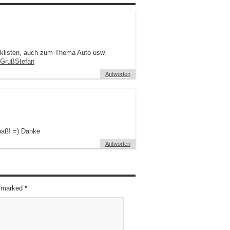
cklisten, auch zum Thema Auto usw.
/GrußStefan
Antworten
paß! =) Danke
Antworten
re marked
*