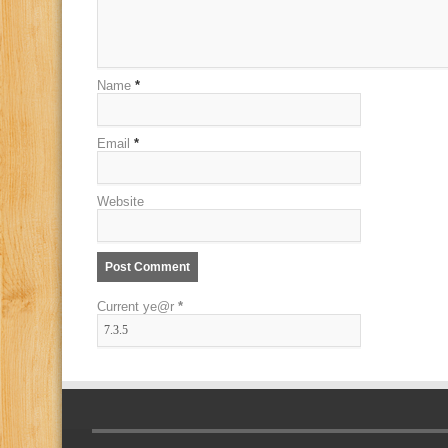
Name
*
Email
*
Website
Current ye@r
*