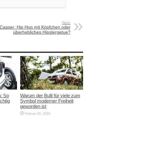
Next:
Casper: Hip Hop mit Köpfchen oder
überhebliches Hipstergetue?
n: So
Warum der Bulli für viele zum
chtig
Symbol moderner Freiheit
geworden ist
Februar 20, 2026