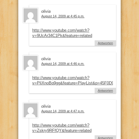
olivia
August 14, 2009 at 4:45 p.m.
http://www.youtube.com/watch?
v=9UcAr34C1Pk&feature=related
Antworten
olivia
August 14, 2009 at 4:46 p.m.
http://www.youtube.com/watch?
v=PliXnoBq9gg&feature=PlayList&p=45F0D92D4924AFFC&
Antworten
olivia
August 14, 2009 at 4:47 p.m.
http://www.youtube.com/watch?
v=Zskry9RFfQY&feature=related
Antworten