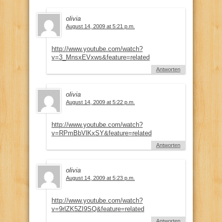
olivia
August 14, 2009 at 5:21 p.m.
http://www.youtube.com/watch?
v=3_MnsxEVxws&feature=related
Antworten
olivia
August 14, 2009 at 5:22 p.m.
http://www.youtube.com/watch?
v=RPmBbVlKxSY&feature=related
Antworten
olivia
August 14, 2009 at 5:23 p.m.
http://www.youtube.com/watch?
v=9rlZK5ZI9SQ&feature=related
Antworten