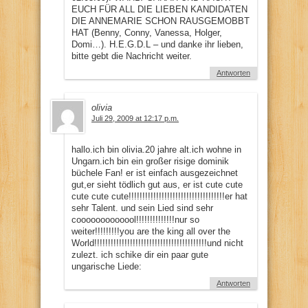
EUCH FÜR ALL DIE LIEBEN KANDIDATEN
DIE ANNEMARIE SCHON RAUSGEMOBBT
HAT (Benny, Conny, Vanessa, Holger,
Domi…). H.E.G.D.L – und danke ihr lieben,
bitte gebt die Nachricht weiter.
Antworten
olivia
Juli 29, 2009 at 12:17 p.m.
hallo.ich bin olivia.20 jahre alt.ich wohne in
Ungarn.ich bin ein großer risige dominik
büchele Fan! er ist einfach ausgezeichnet
gut,er sieht tödlich gut aus, er ist cute cute
cute cute cute!!!!!!!!!!!!!!!!!!!!!!!!!!!!!!!!!!!er hat
sehr Talent. und sein Lied sind sehr
cooooooooooool!!!!!!!!!!!!!!nur so
weiter!!!!!!!!!you are the king all over the
World!!!!!!!!!!!!!!!!!!!!!!!!!!!!!!!!!!!!!!!!!und nicht
zulezt. ich schike dir ein paar gute
ungarische Liede:
Antworten