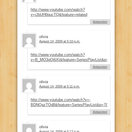
http://www.youtube.com/watch?
v=jJbUH0qucTQ&feature=related
Antworten
olivia
August 14, 2009 at 5:10 p.m.
http://www.youtube.com/watch?
v=B_MO3gOj6XI&feature=SeriesPlayList&p=7CAF1A4E2
Antworten
olivia
August 14, 2009 at 5:11 p.m.
http://www.youtube.com/watch?v=-
BDNQazTOd8&feature=SeriesPlayList&p=7CAF1A4E2C24
Antworten
olivia
August 14, 2009 at 5:12 p.m.