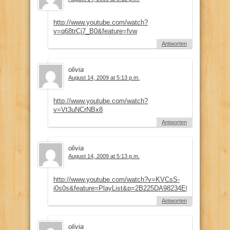
http://www.youtube.com/watch?
v=q68trCj7_B0&feature=fvw
Antworten
olivia
August 14, 2009 at 5:13 p.m.
http://www.youtube.com/watch?
v=Vt3uNCrNBx8
Antworten
olivia
August 14, 2009 at 5:13 p.m.
http://www.youtube.com/watch?v=KVCsS-
i0s0s&feature=PlayList&p=2B225DA98234E046&playnext
Antworten
olivia