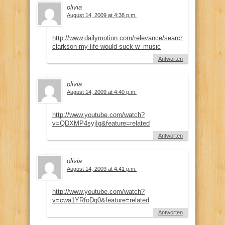
olivia
August 14, 2009 at 4:38 p.m.
http://www.dailymotion.com/relevance/search/kelly+clarkso
clarkson-my-life-would-suck-w_music
Antworten
olivia
August 14, 2009 at 4:40 p.m.
http://www.youtube.com/watch?
v=QDXMP4syjIg&feature=related
Antworten
olivia
August 14, 2009 at 4:41 p.m.
http://www.youtube.com/watch?
v=cwa1YRfoDq0&feature=related
Antworten