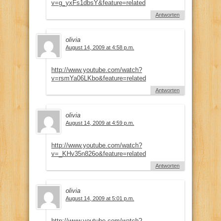
v=g_yxFs1dbsY&feature=related
Antworten
olivia
August 14, 2009 at 4:58 p.m.
http://www.youtube.com/watch?
v=rsmYa06LKbo&feature=related
Antworten
olivia
August 14, 2009 at 4:59 p.m.
http://www.youtube.com/watch?
v=_KHv35n826o&feature=related
Antworten
olivia
August 14, 2009 at 5:01 p.m.
http://www.youtube.com/watch?