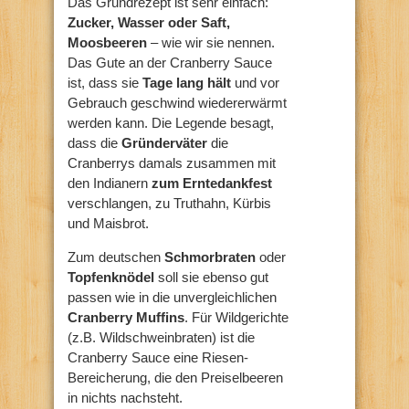
Das Grundrezept ist sehr einfach:
Zucker, Wasser oder Saft,
Moosbeeren
– wie wir sie nennen.
Das Gute an der Cranberry Sauce
ist, dass sie
Tage lang hält
und vor
Gebrauch geschwind wiedererwärmt
werden kann. Die Legende besagt,
dass die
Gründerväter
die
Cranberrys damals zusammen mit
den Indianern
zum Erntedankfest
verschlangen, zu Truthahn, Kürbis
und Maisbrot.
Zum deutschen
Schmorbraten
oder
Topfenknödel
soll sie ebenso gut
passen wie in die unvergleichlichen
Cranberry Muffins
. Für Wildgerichte
(z.B. Wildschweinbraten) ist die
Cranberry Sauce eine Riesen-
Bereicherung, die den Preiselbeeren
in nichts nachsteht.