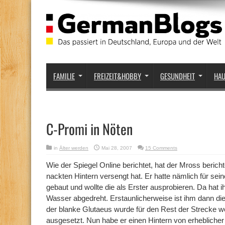
FAMILIE
FREIZEIT&HOBBY
GESUNDHEIT
HA
C-Promi in Nöten
in
Älter werden
Mai 28, 2007
15 Comments
Wie der Spiegel Online berichtet, hat der Mross bericht
nackten Hintern versengt hat. Er hatte nämlich für se
gebaut und wollte die als Erster ausprobieren. Da hat
Wasser abgedreht. Erstaunlicherweise ist ihm dann di
der blanke Glutaeus wurde für den Rest der Strecke w
ausgesetzt. Nun habe er einen Hintern von erheblicher