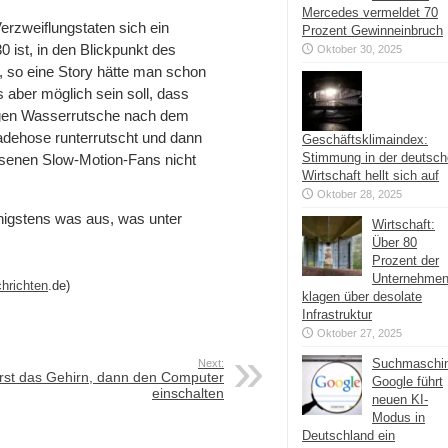
Mercedes vermeldet 70
erzweiflungstaten sich ein
Prozent Gewinneinbruch
 ist, in den Blickpunkt des
Oktober 30, 2025
n, so eine Story hätte man schon
 aber möglich sein soll, dass
ngen Wasserrutsche nach dem
Badehose runterrutscht und dann
Geschäftsklimaindex:
Stimmung in der deutsc
iesenen Slow-Motion-Fans nicht
Wirtschaft hellt sich auf
Oktober 28, 2025
igstens was aus, was unter
Wirtschaft:
Über 80
Prozent der
Unternehme
hrichten
.de)
klagen über desolate
Infrastruktur
Oktober 27, 2025
Suchmaschi
Next:
rst das Gehirn, dann den Computer
Google führt
einschalten
neuen KI-
Modus in
Deutschland ein