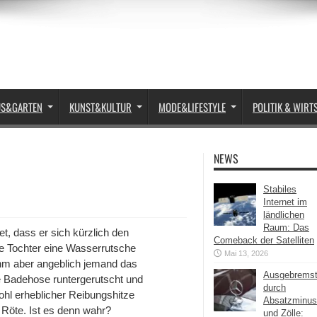
US&GARTEN
KUNST&KULTUR
MODE&LIFESTYLE
POLITIK & WIRT
NEWS
Stabiles
Internet im
ländlichen
Raum: Das
et, dass er sich kürzlich den
Comeback der Satelliten
ine Tochter eine Wasserrutsche
Mai 13, 2026
 ihm aber angeblich jemand das
Ausgebrems
e Badehose runtergerutscht und
durch
ohl erheblicher Reibungshitze
Absatzminus
 Röte. Ist es denn wahr?
und Zölle: