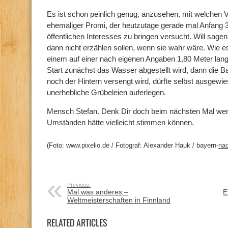
Es ist schon peinlich genug, anzusehen, mit welchen V
ehemaliger Promi, der heutzutage gerade mal Anfang 30
öffentlichen Interesses zu bringen versucht. Will sage
dann nicht erzählen sollen, wenn sie wahr wäre. Wie es
einem auf einer nach eigenen Angaben 1,80 Meter la
Start zunächst das Wasser abgestellt wird, dann die 
noch der Hintern versengt wird, dürfte selbst ausgew
unerhebliche Grübeleien auferlegen.
Mensch Stefan. Denk Dir doch beim nächsten Mal wen
Umständen hätte vielleicht stimmen können.
(Foto: www.pixelio.de / Fotograf: Alexander Hauk / bayern-
nac
Previous:
Mal was anderes –
E
Weltmeisterschaften in Finnland
RELATED ARTICLES