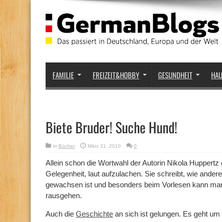
FAMILIE
FREIZEIT&HOBBY
GESUNDHEIT
HA
Biete Bruder! Suche Hund!
in
Bücher
März 31, 2010
0
Allein schon die Wortwahl der Autorin Nikola Huppertz
Gelegenheit, laut aufzulachen. Sie schreibt, wie ande
gewachsen ist und besonders beim Vorlesen kann man h
rausgehen.
Auch die
Geschichte
an sich ist gelungen. Es geht um 