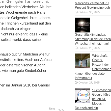
 im Geringsten harmoniert mit
Mercedes vermeldet 70
n bellenden Vierbeiner. Als ihre
Prozent Gewinneinbruch
ertes Wochenende nach Paris
Oktober 30, 2025
nne die Gelgenheit ihres Lebens.
ame Trinchen kurzerhand auf den
dadurch zu einigen
icht nur erkennt, dass kleine
Geschäftsklimaindex:
Stimmung in der deutsc
 selbst merkt, dass seine
Wirtschaft hellt sich auf
Oktober 28, 2025
enauso gut für Mädchen wie für
Wirtschaft:
ersönlichkeiten. Auch der Aufbau
Über 80
Prozent der
der österreichischen Autorin.
Unternehme
iß, wie man gute Kinderbücher
klagen über desolate
Infrastruktur
Oktober 27, 2025
nen im Januar 2010 bei Gabriel,
Suchmaschi
Google führt
neuen KI-
Modus in
Deutschland ein
Next: