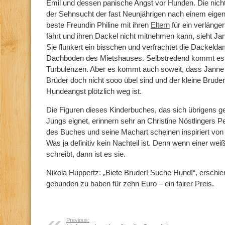
Emil und dessen panische Angst vor Hunden. Die nicht
der Sehnsucht der fast Neunjährigen nach einem eigene
beste Freundin Philine mit ihren
Eltern
für ein verläng
fährt und ihren Dackel nicht mitnehmen kann, sieht Ja
Sie flunkert ein bisschen und verfrachtet die Dackeld
Dachboden des Mietshauses. Selbstredend kommt es 
Turbulenzen. Aber es kommt auch soweit, dass Janne n
Brüder doch nicht sooo übel sind und der kleine Bruder
Hundeangst plötzlich weg ist.
Die Figuren dieses Kinderbuches, das sich übrigens g
Jungs eignet, erinnern sehr an Christine Nöstlingers P
des Buches und seine Machart scheinen inspiriert von 
Was ja definitiv kein Nachteil ist. Denn wenn einer we
schreibt, dann ist es sie.
Nikola Huppertz: „Biete Bruder! Suche Hund!“, erschie
gebunden zu haben für zehn Euro – ein fairer Preis.
Previous: