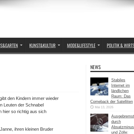
US&GARTEN
KUNST&KULTUR
MODE&LIFESTYLE
POLITIK & WIRT
NEWS
Stabiles
Internet im
ländlichen
Raum: Das
 gibt den Kindern immer wieder
Comeback der Satelliten
ren Leuten der Schnabel
Mai 13, 2026
ier so richtig aus sich
Ausgebrems
durch
Absatzminus
Janne, ihren kleinen Bruder
und Zölle: