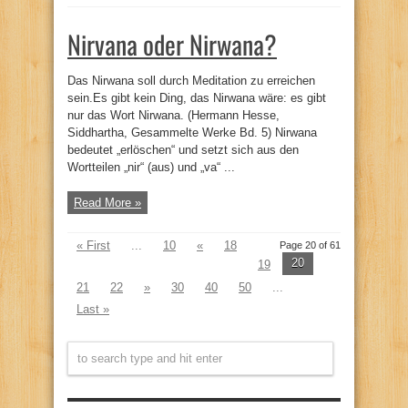
Nirvana oder Nirwana?
Das Nirwana soll durch Meditation zu erreichen
sein.Es gibt kein Ding, das Nirwana wäre: es gibt
nur das Wort Nirwana. (Hermann Hesse,
Siddhartha, Gesammelte Werke Bd. 5) Nirwana
bedeutet „erlöschen“ und setzt sich aus den
Wortteilen „nir“ (aus) und „va“ ...
Read More »
« First
...
10
«
18
Page 20 of 61
20
19
21
22
»
30
40
50
...
Last »