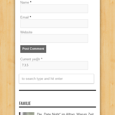
Name
*
Email
*
Website
Current ye@r
*
FAMILIE
Die „Date Night“ im Alltag: Warum Zeit