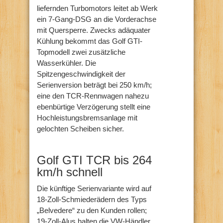
liefernden Turbomotors leitet ab Werk
ein 7-Gang-DSG an die Vorderachse
mit Quersperre. Zwecks adäquater
Kühlung bekommt das Golf GTI-
Topmodell zwei zusätzliche
Wasserkühler. Die
Spitzengeschwindigkeit der
Serienversion beträgt bei 250 km/h;
eine den TCR-Rennwagen nahezu
ebenbürtige Verzögerung stellt eine
Hochleistungsbremsanlage mit
gelochten Scheiben sicher.
Golf GTI TCR bis 264
km/h schnell
Die künftige Serienvariante wird auf
18-Zoll-Schmiederädern des Typs
„Belvedere“ zu den Kunden rollen;
19-Zoll-Alus halten die VW-Händler