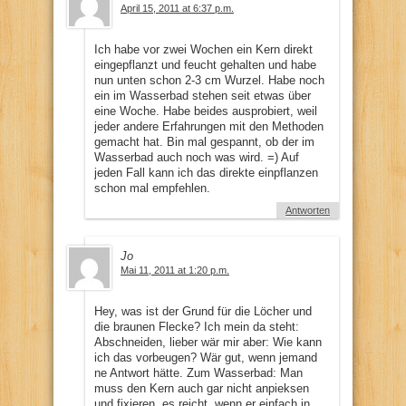
April 15, 2011 at 6:37 p.m.
Ich habe vor zwei Wochen ein Kern direkt
eingepflanzt und feucht gehalten und habe
nun unten schon 2-3 cm Wurzel. Habe noch
ein im Wasserbad stehen seit etwas über
eine Woche. Habe beides ausprobiert, weil
jeder andere Erfahrungen mit den Methoden
gemacht hat. Bin mal gespannt, ob der im
Wasserbad auch noch was wird. =) Auf
jeden Fall kann ich das direkte einpflanzen
schon mal empfehlen.
Antworten
Jo
Mai 11, 2011 at 1:20 p.m.
Hey, was ist der Grund für die Löcher und
die braunen Flecke? Ich mein da steht:
Abschneiden, lieber wär mir aber: Wie kann
ich das vorbeugen? Wär gut, wenn jemand
ne Antwort hätte. Zum Wasserbad: Man
muss den Kern auch gar nicht anpieksen
und fixieren, es reicht, wenn er einfach in