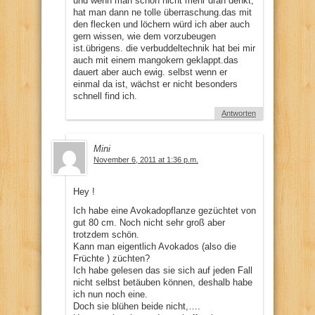
und wenn man schon nicht mehr dran denkt,
hat man dann ne tolle überraschung.das mit
den flecken und löchern würd ich aber auch
gern wissen, wie dem vorzubeugen
ist.übrigens. die verbuddeltechnik hat bei mir
auch mit einem mangokern geklappt.das
dauert aber auch ewig. selbst wenn er
einmal da ist, wächst er nicht besonders
schnell find ich.
Antworten
Mini
November 6, 2011 at 1:36 p.m.
Hey !
Ich habe eine Avokadopflanze gezüchtet von
gut 80 cm. Noch nicht sehr groß aber
trotzdem schön.
Kann man eigentlich Avokados (also die
Früchte ) züchten?
Ich habe gelesen das sie sich auf jeden Fall
nicht selbst betäuben können, deshalb habe
ich nun noch eine.
Doch sie blühen beide nicht,….