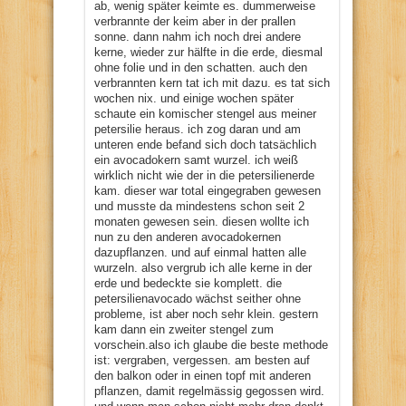
ab, wenig später keimte es. dummerweise
verbrannte der keim aber in der prallen
sonne. dann nahm ich noch drei andere
kerne, wieder zur hälfte in die erde, diesmal
ohne folie und in den schatten. auch den
verbrannten kern tat ich mit dazu. es tat sich
wochen nix. und einige wochen später
schaute ein komischer stengel aus meiner
petersilie heraus. ich zog daran und am
unteren ende befand sich doch tatsächlich
ein avocadokern samt wurzel. ich weiß
wirklich nicht wie der in die petersilienerde
kam. dieser war total eingegraben gewesen
und musste da mindestens schon seit 2
monaten gewesen sein. diesen wollte ich
nun zu den anderen avocadokernen
dazupflanzen. und auf einmal hatten alle
wurzeln. also vergrub ich alle kerne in der
erde und bedeckte sie komplett. die
petersilienavocado wächst seither ohne
probleme, ist aber noch sehr klein. gestern
kam dann ein zweiter stengel zum
vorschein.also ich glaube die beste methode
ist: vergraben, vergessen. am besten auf
den balkon oder in einen topf mit anderen
pflanzen, damit regelmässig gegossen wird.