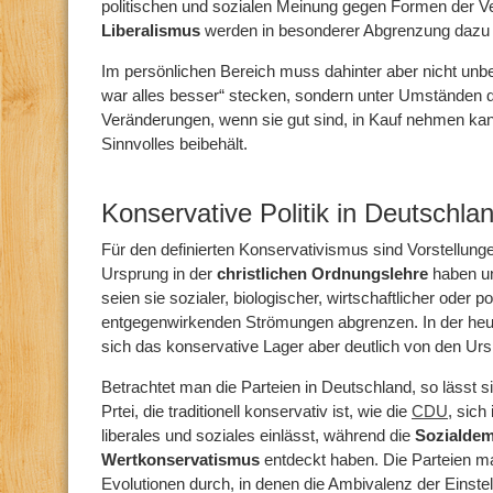
politischen und sozialen Meinung gegen Formen der 
Liberalismus
werden in besonderer Abgrenzung dazu 
Im persönlichen Bereich muss dahinter aber nicht unbe
war alles besser“ stecken, sondern unter Umständen 
Veränderungen, wenn sie gut sind, in Kauf nehmen k
Sinnvolles beibehält.
Konservative Politik in Deutschla
Für den definierten Konservativismus sind Vorstellung
Ursprung in der
christlichen Ordnungslehre
haben un
seien sie sozialer, biologischer, wirtschaftlicher oder p
entgegenwirkenden Strömungen abgrenzen. In der heuti
sich das konservative Lager aber deutlich von den Ur
Betrachtet man die Parteien in Deutschland, so lässt 
Prtei, die traditionell konservativ ist, wie die
CDU
, sich
liberales und soziales einlässt, während die
Sozialdem
Wertkonservatismus
entdeckt haben. Die Parteien ma
Evolutionen durch, in denen die Ambivalenz der Einstel