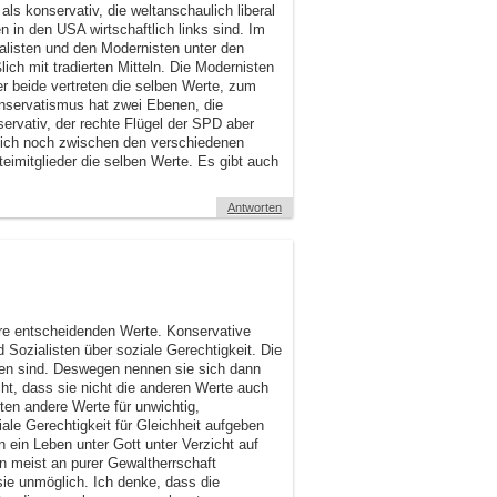
ls konservativ, die weltanschaulich liberal
len in den USA wirtschaftlich links sind. Im
listen und den Modernisten unter den
ich mit tradierten Mitteln. Die Modernisten
r beide vertreten die selben Werte, zum
onservatismus hat zwei Ebenen, die
nservativ, der rechte Flügel der SPD aber
sich noch zwischen den verschiedenen
teimitglieder die selben Werte. Es gibt auch
Antworten
ihre entscheidenden Werte. Konservative
nd Sozialisten über soziale Gerechtigkeit. Die
en sind. Deswegen nennen sie sich dann
icht, dass sie nicht die anderen Werte auch
ten andere Werte für unwichtig,
ale Gerechtigkeit für Gleichheit aufgeben
n ein Leben unter Gott unter Verzicht auf
n meist an purer Gewaltherrschaft
 sie unmöglich. Ich denke, dass die