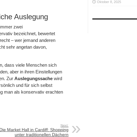
Oktober 8, 2025
liche Auslegung
 immer zwei
ervativ bezeichnet, bewertet
gerecht – wer jemand anderen
icht sehr angetan davon,
n, dass viele Menschen sich
en, aber in ihren Einstellungen
en. Zur
Auslegungssache
wird
önlich und für sich selbst
ng man als konservativ erachten
Next:
Die Market Hall in Cardiff: Shopping
unter traditionellen Dächern