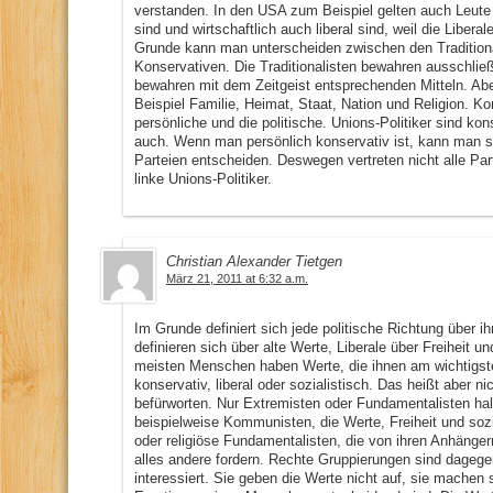
verstanden. In den USA zum Beispiel gelten auch Leute a
sind und wirtschaftlich auch liberal sind, weil die Libera
Grunde kann man unterscheiden zwischen den Traditiona
Konservativen. Die Traditionalisten bewahren ausschließl
bewahren mit dem Zeitgeist entsprechenden Mitteln. Abe
Beispiel Familie, Heimat, Staat, Nation und Religion. K
persönliche und die politische. Unions-Politiker sind ko
auch. Wenn man persönlich konservativ ist, kann man 
Parteien entscheiden. Deswegen vertreten nicht alle Par
linke Unions-Politiker.
Christian Alexander Tietgen
März 21, 2011 at 6:32 a.m.
Im Grunde definiert sich jede politische Richtung über 
definieren sich über alte Werte, Liberale über Freiheit u
meisten Menschen haben Werte, die ihnen am wichtigst
konservativ, liberal oder sozialistisch. Das heißt aber n
befürworten. Nur Extremisten oder Fundamentalisten hal
beispielweise Kommunisten, die Werte, Freiheit und sozi
oder religiöse Fundamentalisten, die von ihren Anhänger
alles andere fordern. Rechte Gruppierungen sind dagege
interessiert. Sie geben die Werte nicht auf, sie machen