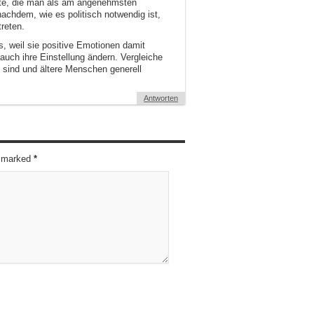
te, die man als am angenehmsten
 nachdem, wie es politisch notwendig ist,
reten.
, weil sie positive Emotionen damit
auch ihre Einstellung ändern. Vergleiche
s sind und ältere Menschen generell
Antworten
re marked
*