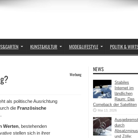
US&GARTEN
KUNST&KULTUR
MODE&LIFESTYLE
POLITIK & WIRT
NEWS
Werbung
ng?
Stabiles
Internet im
ländlichen
Raum: Das
ht als politische Ausrichtung
Comeback der Satelliten
urch die
Französische
Mai 13, 2026
.
Ausgebrems
durch
en Werten
, bestehenden
Absatzminus
tive stellen sich in ihrer
und Zölle: