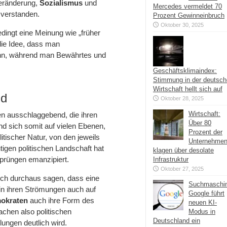
Veränderung,
Sozialismus
und
Mercedes vermeldet 70
verstanden.
Prozent Gewinneinbruch
Oktober 30, 2025
dingt eine Meinung wie „früher
die Idee, dass man
ann, während man Bewährtes und
Geschäftsklimaindex:
Stimmung in der deutsc
Wirtschaft hellt sich auf
nd
Oktober 28, 2025
Wirtschaft:
en ausschlaggebend, die ihren
Über 80
d sich somit auf vielen Ebenen,
Prozent der
olitischer Natur, von den jeweils
Unternehme
gen politischen Landschaft hat
klagen über desolate
sprüngen emanzipiert.
Infrastruktur
Oktober 27, 2025
sich durchaus sagen, dass eine
Suchmaschi
 in ihren Strömungen auch auf
Google führt
okraten
auch ihre Form des
neuen KI-
chen also politischen
Modus in
Deutschland ein
lungen deutlich wird.