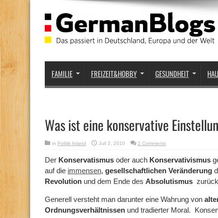
FAMILIE
FREIZEIT&HOBBY
GESUNDHEIT
HA
Was ist eine konservative Einstellu
in
Politik Inland
Juli 2, 2010
2 Comments
Der
Konservatismus
oder auch
Konservativismus
ge
auf die
immensen
,
gesellschaftlichen Veränderung
d
Revolution
und dem Ende des
Absolutismus
zurück
Generell versteht man darunter eine Wahrung von
alt
Ordnungsverhältnissen
und tradierter Moral. Konserva