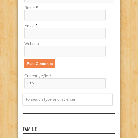
Name
*
Email
*
Website
Current ye@r
*
FAMILIE