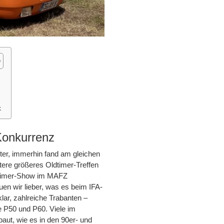
k
Konkurrenz
ter, immerhin fand am gleichen
tere größeres Oldtimer-Treffen
ldtimer-Show im MAFZ
en wir lieber, was es beim IFA-
klar, zahlreiche Trabanten –
e P50 und P60. Viele im
aut, wie es in den 90er- und