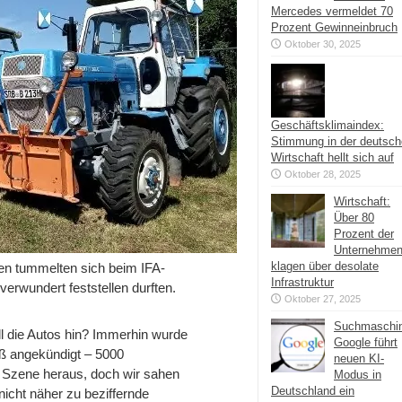
Mercedes vermeldet 70
Prozent Gewinneinbruch
Oktober 30, 2025
Geschäftsklimaindex:
Stimmung in der deutsc
Wirtschaft hellt sich auf
Oktober 28, 2025
Wirtschaft:
Über 80
Prozent der
Unternehme
klagen über desolate
en tummelten sich beim IFA-
Infrastruktur
verwundert feststellen durften.
Oktober 27, 2025
Suchmaschi
l die Autos hin? Immerhin wurde
Google führt
oß angekündigt – 5000
neuen KI-
 Szene heraus, doch wir sahen
Modus in
Deutschland ein
nicht näher zu beziffernde