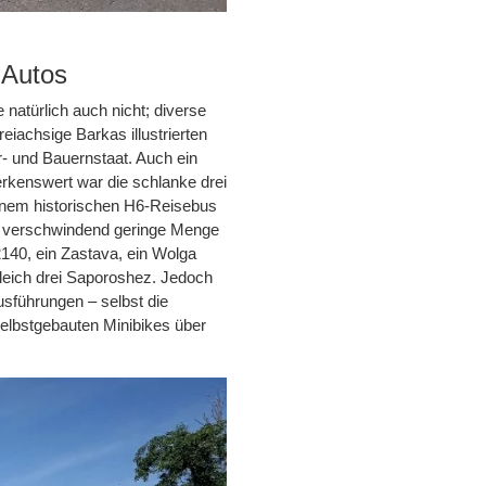
-Autos
natürlich auch nicht; diverse
iachsige Barkas illustrierten
r- und Bauernstaat. Auch ein
erkenswert war die schlanke drei
einem historischen H6-Reisebus
e verschwindend geringe Menge
40, ein Zastava, ein Wolga
leich drei Saporoshez. Jedoch
usführungen – selbst die
 selbstgebauten Minibikes über