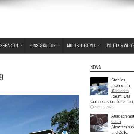
US&GARTEN
KUNST&KULTUR
MODE&LIFESTYLE
POLITIK & WIRT
NEWS
19
Stabiles
Internet im
ländlichen
Raum: Das
Comeback der Satelliten
Mai 13, 2026
Ausgebrems
durch
Absatzminus
und Zölle: