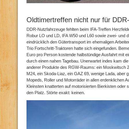
Oldtimertreffen nicht nur für DDR
DDR-Nutzfahrzeuge fehlten beim IFA-Treffen Herzfelde 
Robur LO und LD, IFA W50 und L60 sowie zwei- und dre
eindrücklich den Gütertransport im ehemaligen Arbeite
Trio Fortschritt-Traktoren hatte sich eingefunden. Bem
Euro pro Person kostende halbstündige Ausfahrt mit 
durch einen nahen Tagebau. Unerwartet indes kam di
anderer Produkte des RGW-Raums: ein Moskwitsch 21
M24, ein Skoda-Liaz, ein GAZ 69, wenige Lada, aber g
Mopeds, Roller und Motorräder in allen erdenklichen A
Kleinsten knatterten auf motorisierten Bierkisten oder
den Platz. Störte exakt: keinen.