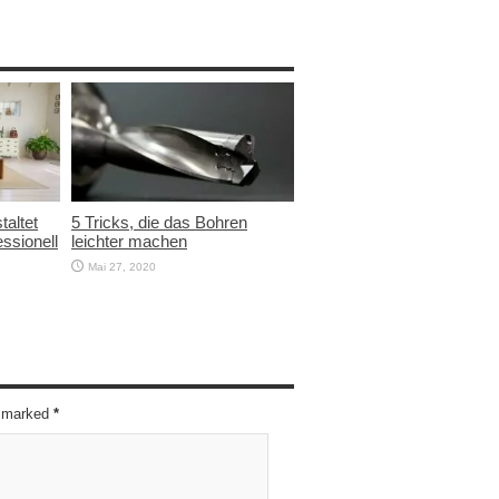
taltet
5 Tricks, die das Bohren
ssionell
leichter machen
Mai 27, 2020
re marked
*