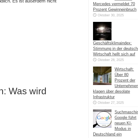
dlich. Es ist außerdem nicht
Mercedes vermeldet 70
Prozent Gewinneinbruch
Oktober 30, 2025
Geschäftsklimaindex:
Stimmung in der deutsc
Wirtschaft hellt sich auf
Oktober 28, 2025
Wirtschaft:
Über 80
Prozent der
Unternehme
n: Was wird
klagen über desolate
Infrastruktur
Oktober 27, 2025
Suchmaschi
Google führt
neuen KI-
Modus in
Deutschland ein