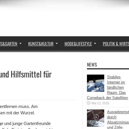
US&GARTEN
KUNST&KULTUR
MODE&LIFESTYLE
POLITIK & WIRT
NEWS
nd Hilfsmittel für
Stabiles
Internet im
ländlichen
Raum: Das
Comeback der Satelliten
Mai 13, 2026
 entfernen muss. Am
Ausgebrems
ßen mit der Wurzel.
durch
Absatzminus
ge und junge Gartenfreunde
und Zölle: