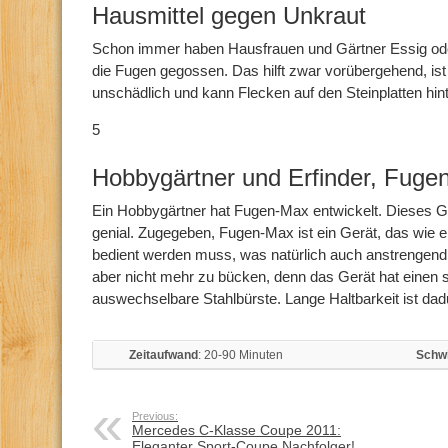
Hausmittel gegen Unkraut
Schon immer haben Hausfrauen und Gärtner Essig oder
die Fugen gegossen. Das hilft zwar vorübergehend, ist
unschädlich und kann Flecken auf den Steinplatten hin
5
Hobbygärtner und Erfinder, Fuge
Ein Hobbygärtner hat Fugen-Max entwickelt. Dieses Ge
genial. Zugegeben, Fugen-Max ist ein Gerät, das wie 
bedient werden muss, was natürlich auch anstrengend 
aber nicht mehr zu bücken, denn das Gerät hat einen st
auswechselbare Stahlbürste. Lange Haltbarkeit ist dadu
Zeitaufwand
: 20-90 Minuten
Schwi
Previous:
Mercedes C-Klasse Coupe 2011:
Eleganter Sport-Coupe Nachfolger!