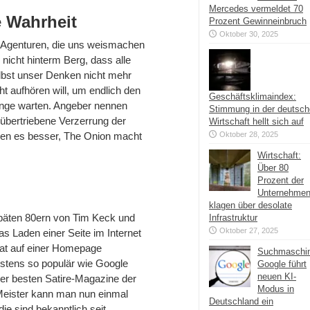
Mercedes vermeldet 70
e Wahrheit
Prozent Gewinneinbruch
Oktober 30, 2025
-Agenturen, die uns weismachen
 nicht hinterm Berg, dass alle
elbst unser Denken nicht mehr
cht aufhören will, um endlich den
Geschäftsklimaindex:
lange warten. Angeber nennen
Stimmung in der deutsc
 übertriebene Verzerrung der
Wirtschaft hellt sich auf
ssen es besser, The Onion macht
Oktober 28, 2025
Wirtschaft:
Über 80
Prozent der
Unternehme
klagen über desolate
späten 80ern von Tim Keck und
Infrastruktur
Oktober 27, 2025
s Laden einer Seite im Internet
mat auf einer Homepage
Suchmaschi
estens so populär wie Google
Google führt
neuen KI-
 der besten Satire-Magazine der
Modus in
Meister kann man nun einmal
Deutschland ein
e sind bekanntlich seit