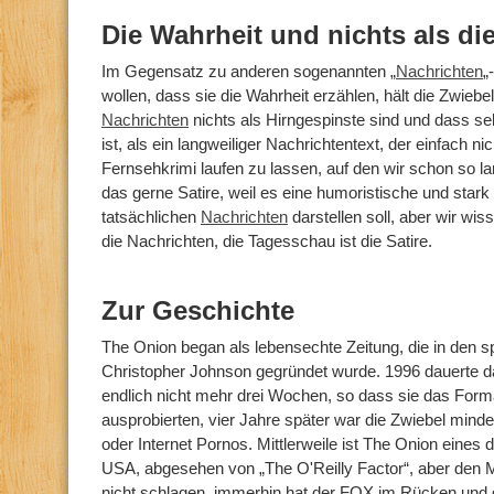
Die Wahrheit und nichts als di
Im Gegensatz zu anderen sogenannten „
Nachrichten
„
wollen, dass sie die Wahrheit erzählen, hält die Zwiebel
Nachrichten
nichts als Hirngespinste sind und dass s
ist, als ein langweiliger Nachrichtentext, der einfach ni
Fernsehkrimi laufen zu lassen, auf den wir schon so 
das gerne Satire, weil es eine humoristische und stark
tatsächlichen
Nachrichten
darstellen soll, aber wir wi
die Nachrichten, die Tagesschau ist die Satire.
Zur Geschichte
The Onion began als lebensechte Zeitung, die in den 
Christopher Johnson gegründet wurde. 1996 dauerte da
endlich nicht mehr drei Wochen, so dass sie das For
ausprobierten, vier Jahre später war die Zwiebel mind
oder Internet Pornos. Mittlerweile ist The Onion eines
USA, abgesehen von „The O'Reilly Factor“, aber den 
nicht schlagen, immerhin hat der FOX im Rücken und di