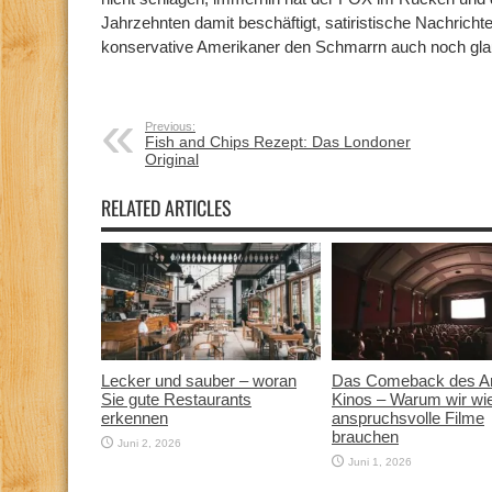
Jahrzehnten damit beschäftigt, satiristische Nachricht
konservative Amerikaner den Schmarrn auch noch gl
Previous:
Fish and Chips Rezept: Das Londoner
Original
RELATED ARTICLES
Lecker und sauber – woran
Das Comeback des Ar
Sie gute Restaurants
Kinos – Warum wir wi
erkennen
anspruchsvolle Filme
brauchen
Juni 2, 2026
Juni 1, 2026