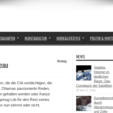
US&GARTEN
KUNST&KULTUR
MODE&LIFESTYLE
POLITIK & WIRT
NEWS
Werbung
veau
Stabiles
Internet im
ländlichen
Raum: Das
en, die die CIA verdächtigen, die
Comeback der Satelliten
n, Obamas passionierte Reden,
Mai 13, 2026
ren gehalten werden oder Kanye
Ausgebrems
nug Lob für den Rest seines
durch
es nun stimmt oder nicht.
Absatzminus
und Zölle: