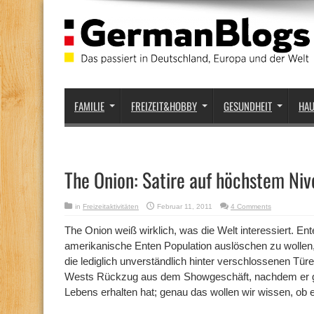
FAMILIE
FREIZEIT&HOBBY
GESUNDHEIT
HA
The Onion: Satire auf höchstem Ni
in
Freizeitaktivitäten
Februar 11, 2011
4 Comments
The Onion weiß wirklich, was die Welt interessiert. Ent
amerikanische Enten Population auslöschen zu wolle
die lediglich unverständlich hinter verschlossenen Tü
Wests Rückzug aus dem Showgeschäft, nachdem er ge
Lebens erhalten hat; genau das wollen wir wissen, ob 