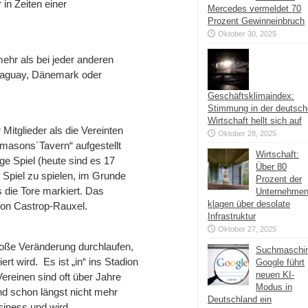
 in Zeiten einer
Mercedes vermeldet 70
Prozent Gewinneinbruch
Oktober 30, 2025
ehr als bei jeder anderen
Paraguay, Dänemark oder
Geschäftsklimaindex:
Stimmung in der deutsc
Wirtschaft hellt sich auf
 Mitglieder als die Vereinten
Oktober 28, 2025
masons´Tavern“ aufgestellt
Wirtschaft:
ge Spiel (heute sind es 17
Über 80
s Spiel zu spielen, im Grunde
Prozent der
 die Tore markiert. Das
Unternehme
klagen über desolate
 von Castrop-Rauxel.
Infrastruktur
Oktober 27, 2025
roße Veränderung durchlaufen,
Suchmaschi
rt wird. Es ist „in“ ins Stadion
Google führt
neuen KI-
ereinen sind oft über Jahre
Modus in
nd schon längst nicht mehr
Deutschland ein
usiness und wird