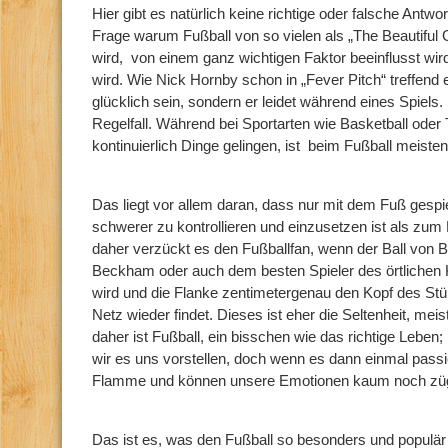
Hier gibt es natürlich keine richtige oder falsche Antwor
Frage warum Fußball von so vielen als „The Beautifu
wird, von einem ganz wichtigen Faktor beeinflusst wir
wird. Wie Nick Hornby schon in „Fever Pitch“ treffend e
glücklich sein, sondern er leidet während eines Spiels.
Regelfall. Während bei Sportarten wie Basketball od
kontinuierlich Dinge gelingen, ist beim Fußball meiste
Das liegt vor allem daran, dass nur mit dem Fuß gespie
schwerer zu kontrollieren und einzusetzen ist als zum
daher verzückt es den Fußballfan, wenn der Ball von B
Beckham oder auch dem besten Spieler des örtlichen Kr
wird und die Flanke zentimetergenau den Kopf des Stür
Netz wieder findet. Dieses ist eher die Seltenheit, mei
daher ist Fußball, ein bisschen wie das richtige Leben;
wir es uns vorstellen, doch wenn es dann einmal passi
Flamme und können unsere Emotionen kaum noch zü
Das ist es, was den Fußball so besonders und populär 