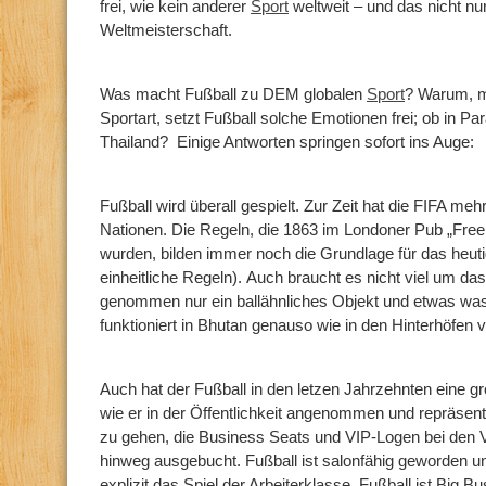
frei, wie kein anderer
Sport
weltweit – und das nicht nur
Weltmeisterschaft.
Was macht Fußball zu DEM globalen
Sport
? Warum, m
Sportart, setzt Fußball solche Emotionen frei; ob in 
Thailand? Einige Antworten springen sofort ins Auge:
Fußball wird überall gespielt. Zur Zeit hat die FIFA mehr
Nationen. Die Regeln, die 1863 im Londoner Pub „Free
wurden, bilden immer noch die Grundlage für das heuti
einheitliche Regeln). Auch braucht es nicht viel um da
genommen nur ein ballähnliches Objekt und etwas was
funktioniert in Bhutan genauso wie in den Hinterhöfen
Auch hat der Fußball in den letzen Jahrzehnten eine g
wie er in der Öffentlichkeit angenommen und repräsentie
zu gehen, die Business Seats und VIP-Logen bei den V
hinweg ausgebucht. Fußball ist salonfähig geworden u
explizit das Spiel der Arbeiterklasse. Fußball ist Big B