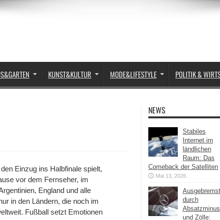
US&GARTEN
KUNST&KULTUR
MODE&LIFESTYLE
POLITIK & WIRT
NEWS
Stabiles
Internet im
ländlichen
Raum: Das
Comeback der Satelliten
n Einzug ins Halbfinale spielt,
Mai 13, 2026
Hause vor dem Fernseher, im
 Argentinien, England und alle
Ausgebrems
durch
nur in den Ländern, die noch im
Absatzminus
eltweit. Fußball setzt Emotionen
und Zölle: