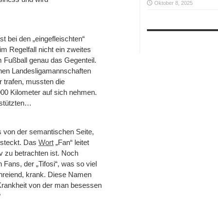
Oktober 8, 2025
t bei den „eingefleischten“
m Regelfall nicht ein zweites
m Fußball genau das Gegenteil.
chen Landesligamannschaften
r trafen, mussten die
00 Kilometer auf sich nehmen.
rstützten…
 von der semantischen Seite,
r steckt. Das
Wort
„Fan“ leitet
iv zu betrachten ist. Noch
 Fans, der „Tifosi“, was so viel
hreiend, krank. Diese Namen
 Krankheit von der man besessen
?