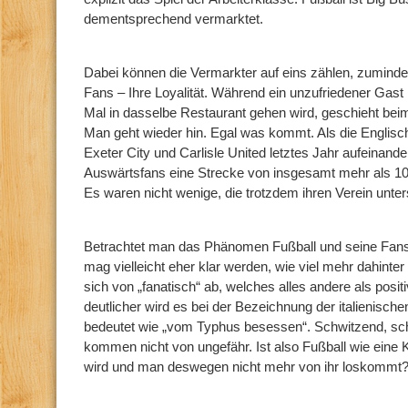
dementsprechend vermarktet.
Dabei können die Vermarkter auf eins zählen, zumindes
Fans – Ihre Loyalität. Während ein unzufriedener Gast i
Mal in dasselbe Restaurant gehen wird, geschieht bei
Man geht wieder hin. Egal was kommt. Als die Englis
Exeter City und Carlisle United letztes Jahr aufeinande
Auswärtsfans eine Strecke von insgesamt mehr als 10
Es waren nicht wenige, die trotzdem ihren Verein unte
Betrachtet man das Phänomen Fußball und seine Fans
mag vielleicht eher klar werden, wie viel mehr dahinte
sich von „fanatisch“ ab, welches alles andere als posit
deutlicher wird es bei der Bezeichnung der italienischen
bedeutet wie „vom Typhus besessen“. Schwitzend, sc
kommen nicht von ungefähr. Ist also Fußball wie eine
wird und man deswegen nicht mehr von ihr loskommt