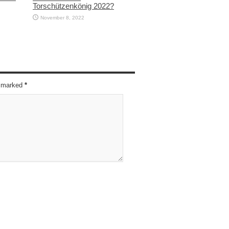
Torschützenkönig 2022?
November 8, 2022
re marked
*