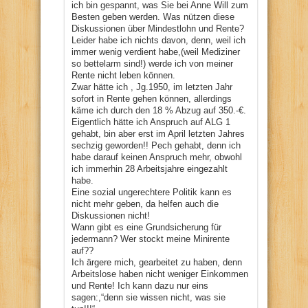
ich bin gespannt, was Sie bei Anne Will zum
Besten geben werden. Was nützen diese
Diskussionen über Mindestlohn und Rente?
Leider habe ich nichts davon, denn, weil ich
immer wenig verdient habe,(weil Mediziner
so bettelarm sind!) werde ich von meiner
Rente nicht leben können.
Zwar hätte ich , Jg.1950, im letzten Jahr
sofort in Rente gehen können, allerdings
käme ich durch den 18 % Abzug auf 350.-€.
Eigentlich hätte ich Anspruch auf ALG 1
gehabt, bin aber erst im April letzten Jahres
sechzig geworden!! Pech gehabt, denn ich
habe darauf keinen Anspruch mehr, obwohl
ich immerhin 28 Arbeitsjahre eingezahlt
habe.
Eine sozial ungerechtere Politik kann es
nicht mehr geben, da helfen auch die
Diskussionen nicht!
Wann gibt es eine Grundsicherung für
jedermann? Wer stockt meine Minirente
auf??
Ich ärgere mich, gearbeitet zu haben, denn
Arbeitslose haben nicht weniger Einkommen
und Rente! Ich kann dazu nur eins
sagen:,“denn sie wissen nicht, was sie