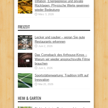
Inflation, Energiepreise und private
Rücklagen: Physische Werte gewinnen
wieder Bedeutung
März 3, 2026
FREIZEIT
Lecker und sauber – woran Sie gute
Restaurants erkennen
Juni 2, 2026
Das Comeback des Arthouse-Kinos –
Warum wir wieder anspruchsvolle Filme
brauchen
Juni 1, 2026
Sportstättenwartung: Tradition trifft auf
Innovation
Mai 20, 2026
HEIM & GARTEN