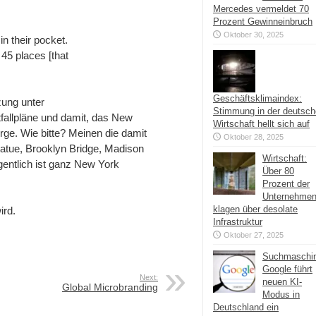
Mercedes vermeldet 70
Prozent Gewinneinbruch
Oktober 30, 2025
in their pocket.
45 places [that
Geschäftsklimaindex:
ung unter
Stimmung in der deutsc
fallpläne und damit, das New
Wirtschaft hellt sich auf
ge. Wie bitte? Meinen die damit
Oktober 28, 2025
atue, Brooklyn Bridge, Madison
Wirtschaft:
gentlich ist ganz New York
Über 80
Prozent der
Unternehme
klagen über desolate
ird.
Infrastruktur
Oktober 27, 2025
Suchmaschi
Google führt
Next:
neuen KI-
Global Microbranding
Modus in
Deutschland ein