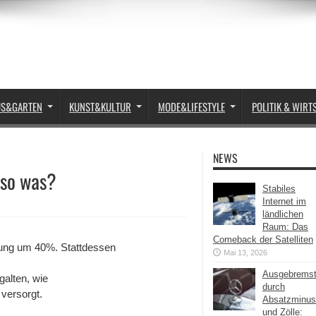
US&GARTEN
KUNST&KULTUR
MODE&LIFESTYLE
POLITIK & WIRT
NEWS
 so was?
Stabiles
Internet im
ländlichen
Raum: Das
Comeback der Satelliten
zung um 40%. Stattdessen
Mai 13, 2026
Ausgebrems
 galten, wie
durch
 versorgt.
Absatzminus
und Zölle: