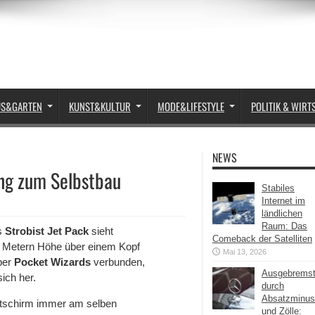
US&GARTEN
KUNST&KULTUR
MODE&LIFESTYLE
POLITIK & WIRT
NEWS
ung zum Selbstbau
Stabiles
Internet im
ländlichen
Raum: Das
as
Strobist Jet Pack
sieht
Comeback der Satelliten
ei Metern Höhe über einem Kopf
Mai 13, 2026
über
Pocket Wizards
verbunden,
Ausgebrems
ich her.
durch
Absatzminus
chtschirm immer am selben
und Zölle: