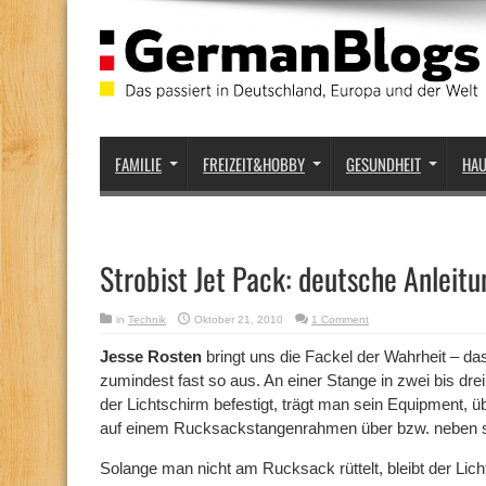
FAMILIE
FREIZEIT&HOBBY
GESUNDHEIT
HA
Strobist Jet Pack: deutsche Anleit
in
Technik
Oktober 21, 2010
1 Comment
Jesse Rosten
bringt uns die Fackel der Wahrheit – d
zumindest fast so aus. An einer Stange in zwei bis dr
der Lichtschirm befestigt, trägt man sein Equipment, 
auf einem Rucksackstangenrahmen über bzw. neben s
Solange man nicht am Rucksack rüttelt, bleibt der Li