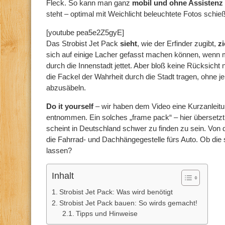
Fleck. So kann man ganz
mobil und ohne Assistenz
steht – optimal mit Weichlicht beleuchtete Fotos schie
[youtube pea5e2Z5gyE]
Das Strobist Jet Pack
sieht
, wie der Erfinder zugibt,
zi
sich auf einige Lacher gefasst machen können, wenn m
durch die Innenstadt jettet. Aber bloß keine Rücksich
die Fackel der Wahrheit durch die Stadt tragen, ohne
abzusäbeln.
Do it yourself
– wir haben dem Video eine Kurzanleitun
entnommen. Ein solches „frame pack“ – hier überset
scheint in Deutschland schwer zu finden zu sein. Von d
die Fahrrad- und Dachhängegestelle fürs Auto. Ob die
lassen?
Inhalt
Strobist Jet Pack: Was wird benötigt
Strobist Jet Pack bauen: So wirds gemacht!
Tipps und Hinweise