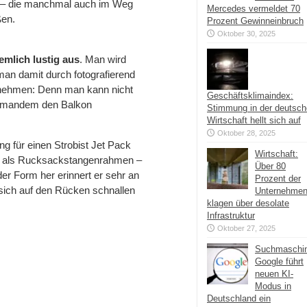
– die manchmal auch im Weg
Mercedes vermeldet 70
ßen.
Prozent Gewinneinbruch
Oktober 30, 2025
emlich lustig aus
. Man wird
an damit durch fotografierend
t nehmen: Denn man kann nicht
Geschäftsklimaindex:
 jemandem den Balkon
Stimmung in der deutsc
Wirtschaft hellt sich auf
Oktober 28, 2025
g für einen Strobist Jet Pack
Wirtschaft:
zt als Rucksackstangenrahmen –
Über 80
er Form her erinnert er sehr an
Prozent der
 sich auf den Rücken schnallen
Unternehme
klagen über desolate
Infrastruktur
Oktober 27, 2025
Suchmaschi
Google führt
neuen KI-
Modus in
Deutschland ein