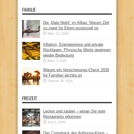
FAMILIE
Die „Date Night“ im Alltag: Warum Zeit
zu zweit für Eltern essenziell ist
März 12, 2026
Inflation, Energiepreise und private
Rücklagen: Physische Werte gewinnen
wieder Bedeutung
März 3, 2026
Warum ein Versicherungs-Check 2026
für Familien wichtig ist
Februar 26, 2026
FREIZEIT
Lecker und sauber – woran Sie gute
Restaurants erkennen
Juni 2, 2026
Das Comeback des Arthouse-Kinos –