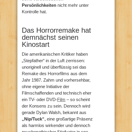
Persönlichkeiten
nicht mehr unter
Kontrolle hat.
Das Horrorremake hat
demnächst seinen
Kinostart
Die amerikanischen Kritiker haben
„Stepfather“ in der Luft zerrissen:
unoriginell und überflüssig sei das
Remake des Horrorfilms aus dem
Jahr 1987. Zahm und vorhersehbar,
ohne eigene Initiative der
Filmschaffenden und technisch eher
ein TV- oder DVD-
Film
– so scheint
der Konsens zu sein. Dennoch wird
gerade Dylan Walsh, bekannt aus
„Nip/Tuck“,
eine großartige Präsenz
als harmlos wirkender und dennoch
psychopathischer Stiefvater in spe