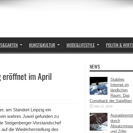
US&GARTEN
KUNST&KULTUR
MODE&LIFESTYLE
POLITIK & WIRT
NEWS
 eröffnet im April
Stabiles
Internet im
ländlichen
Raum: Das
Comeback der Satelliten
Mai 13, 2026
r, am Standort Leipzig ein
Ausgebrems
f ein wahres Juwel gefunden zu
durch
gte Steigenberger-Vorstandschef
Absatzminus
 auf die Wiederherstellung des
und Zölle: