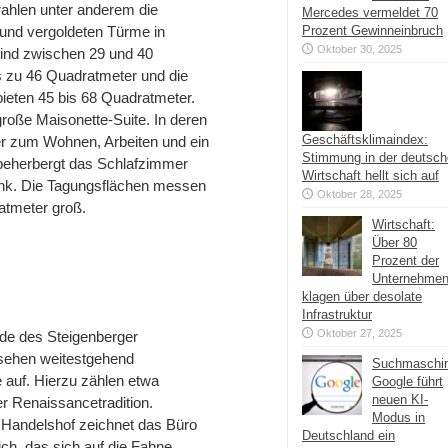
rahlen unter anderem die
Mercedes vermeldet 70
 und vergoldeten Türme in
Prozent Gewinneinbruch
Oktober 30, 2025
ind zwischen 29 und 40
s zu 46 Quadratmeter und die
ieten 45 bis 68 Quadratmeter.
roße Maisonette-Suite. In deren
Geschäftsklimaindex:
er zum Wohnen, Arbeiten und ein
Stimmung in der deutsc
 beherbergt das Schlafzimmer
Wirtschaft hellt sich auf
ank. Die Tagungsflächen messen
Oktober 28, 2025
atmeter groß.
Wirtschaft:
Über 80
Prozent der
Unternehme
klagen über desolate
Infrastruktur
Oktober 27, 2025
ade des Steigenberger
ssehen weitestgehend
Suchmaschi
e auf. Hierzu zählen etwa
Google führt
neuen KI-
r Renaissancetradition.
Modus in
l Handelshof zeichnet das Büro
Deutschland ein
ich, das sich auf die Fahne