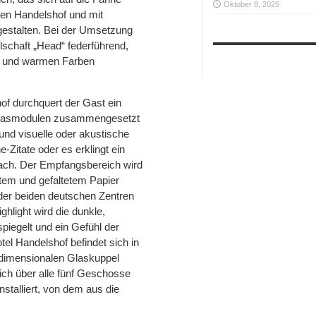
Oktober 8, 2025
hen Handelshof und mit
estalten. Bei der Umsetzung
llschaft „Head“ federführend,
en und warmen Farben
of durchquert der Gast ein
Glasmodulen zusammengesetzt
 und visuelle oder akustische
-Zitate oder es erklingt ein
Bach. Der Empfangsbereich wird
tem und gefaltetem Papier
 der beiden deutschen Zentren
hlight wird die dunkle,
iegelt und ein Gefühl der
el Handelshof befindet sich in
rdimensionalen Glaskuppel
sich über alle fünf Geschosse
stalliert, von dem aus die