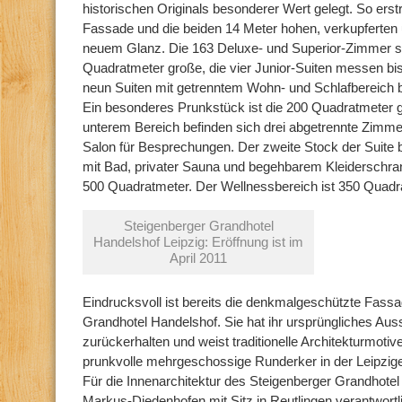
historischen Originals besonderer Wert gelegt. So erst
Fassade und die beiden 14 Meter hohen, verkupferten
neuem Glanz. Die 163 Deluxe- und Superior-Zimmer s
Quadratmeter große, die vier Junior-Suiten messen bi
neun Suiten mit getrenntem Wohn- und Schlafbereich b
Ein besonderes Prunkstück ist die 200 Quadratmeter g
unterem Bereich befinden sich drei abgetrennte Zimm
Salon für Besprechungen. Der zweite Stock der Suite
mit Bad, privater Sauna und begehbarem Kleiderschr
500 Quadratmeter. Der Wellnessbereich ist 350 Quadr
Steigenberger Grandhotel
Handelshof Leipzig: Eröffnung ist im
April 2011
Eindrucksvoll ist bereits die denkmalgeschützte Fass
Grandhotel Handelshof. Sie hat ihr ursprüngliches Au
zurückerhalten und weist traditionelle Architekturmotiv
prunkvolle mehrgeschossige Runderker in der Leipzige
Für die Innenarchitektur des Steigenberger Grandhote
Markus-Diedenhofen mit Sitz in Reutlingen verantwortl