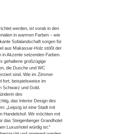
chtet werden, ist vorab in den
rialien in warmen Farben – wie
kante Sofalandschaft sorgen für
el aus Makassar-Holz stößt der
n in Akzente setzenden Farben.
s gehaltene großzügige
türen, die Dusche und WC
rziert sind. Wie im Zimmer
 fort, beispielsweise im
n Schwarz und Gold.
ünderin des
tig, das Interior Design des
: „Leipzig ist eine Stadt mit
 den Handelshof. Wir möchten mit
ür das Steigenberger Grandhotel
en Luxushotel würdig ist.“
überrascht und angeregt werden