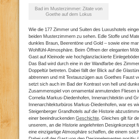
Bad im Musterzimmer: Zitate von
Goethe auf dem Lokus
Wie die 177 Zimmer und Suiten des Luxushotels eingeri
beiden Musterzimmern zu sehen. Edle Stoffe und Mate
dunkles Braun, Beerentöne und Gold – sowie eine mar
Wohlfühl-Atmosphäre. Beim Öffnen der eleganten Möb
Gast auf Kleinode wie hochglanzlackierte Einlegeböde
Das Bad wird durch eine in der Wandfarbe des Zimmer
Doppeltür betreten. Dabei fällt der Blick auf die Glas
abtrennen und mit Textauszügen aus Goethes Faust ve
setzt sich auch im Bad der Kontrast von hell und dunkel
Zusammenspiel von ornamental anmutenden Fliesen i
Cornelia Markus-Diedenhofen, Innenarchitektin und Gr
Innenarchitekturbüros Markus-Diedenhofen, war es wich
Steigenberger Grandhotels auf die Historie abzustimmen
einer beeindruckenden
Geschichte
. Gleiches gilt für
unserem, an die Historie angelehnten Designkonzept f
eine einzigartige Atmosphäre schaffen, die einem solch
Dabei soll der Gast von den Designelementen positiv 