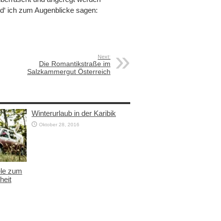
erd‘ ich zum Augenblicke sagen:
Next:
Die Romantikstraße im
Salzkammergut Österreich
Winterurlaub in der Karibik
Oktober 28, 2016
ele zum
heit