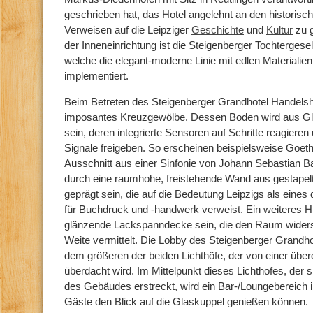
geschrieben hat, das Hotel angelehnt an den historisc
Verweisen auf die Leipziger
Geschichte
und
Kultur
zu g
der Inneneinrichtung ist die Steigenberger Tochtergese
welche die elegant-moderne Linie mit edlen Materiali
implementiert.
Beim Betreten des Steigenberger Grandhotel Handelsh
imposantes Kreuzgewölbe. Dessen Boden wird aus 
sein, deren integrierte Sensoren auf Schritte reagieren
Signale freigeben. So erscheinen beispielsweise Goethe
Ausschnitt aus einer Sinfonie von Johann Sebastian 
durch eine raumhohe, freistehende Wand aus gestapel
geprägt sein, die auf die Bedeutung Leipzigs als eines
für Buchdruck und -handwerk verweist. Ein weiteres Hig
glänzende Lackspanndecke sein, die den Raum widersp
Weite vermittelt. Die Lobby des Steigenberger Grandhot
dem größeren der beiden Lichthöfe, der von einer übe
überdacht wird. Im Mittelpunkt dieses Lichthofes, der 
des Gebäudes erstreckt, wird ein Bar-/Loungebereich in
Gäste den Blick auf die Glaskuppel genießen können.