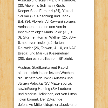
Aufschwung sollen Mario Majstorovic
(30, Abwehr), Sulimani (Ried),
Keeper Saso Fornezzi (24), Yüksel
Sariyar (27, Pasching) und Jacek
Bak (34, Abwehr, Al Rayyan) sorgen.
Verlassen mussten den Verein
Innenverteidiger Mario Tokic (31, 31 –
0), Stürmer Roman Wallner (25, 30 –
6, noch vereinslos!), Jelle ten
Rouweler (26, Torwart, 4 – 0, zu NAC
Breda) und Markus Kiesenebner
(28), den es zu Lillestrom SK zieht.
Austrias Stadtkonkurrent
Rapid
sicherte sich in den letzten Wochen
die Dienste von Tokic (Austria) und
Jürgen Patocka (SV Mattersburg),
sowieGeorg Harding (SV Loeben)
und Markus Heikkinen, der von Luton
Town kommt. Der 28-jährige
defensive Mittelfeldspieler absolvierte