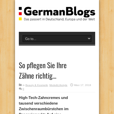
So pflegen Sie Ihre
Zähne richtig…
in
Beauty & Kosmetik
,
Mode&Lifestyle
März 17, 2018
0
High-Tech-Zahncremes und
tausend verschiedene
Zwischenraumbürstchen im