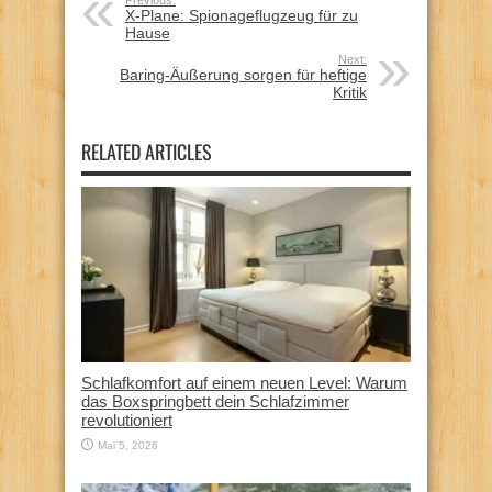
X-Plane: Spionageflugzeug für zu
Hause
Next:
Baring-Äußerung sorgen für heftige
Kritik
RELATED ARTICLES
Schlafkomfort auf einem neuen Level: Warum
das Boxspringbett dein Schlafzimmer
revolutioniert
Mai 5, 2026