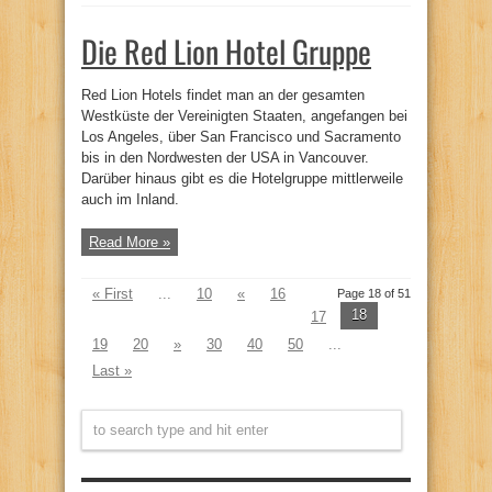
Die Red Lion Hotel Gruppe
Red Lion Hotels findet man an der gesamten
Westküste der Vereinigten Staaten, angefangen bei
Los Angeles, über San Francisco und Sacramento
bis in den Nordwesten der USA in Vancouver.
Darüber hinaus gibt es die Hotelgruppe mittlerweile
auch im Inland.
Read More »
« First
...
10
«
16
Page 18 of 51
18
17
19
20
»
30
40
50
...
Last »