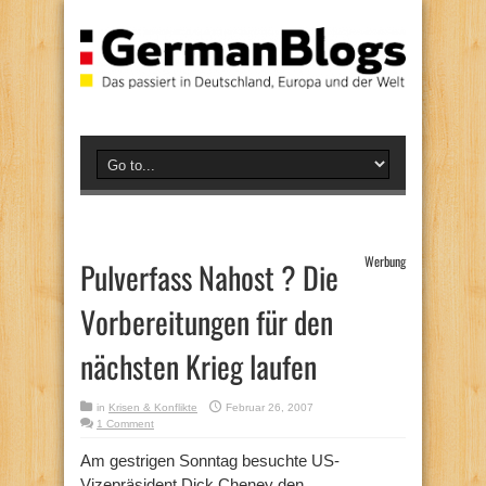
Werbung
Pulverfass Nahost ? Die
Vorbereitungen für den
nächsten Krieg laufen
in
Krisen & Konflikte
Februar 26, 2007
1 Comment
Am gestrigen Sonntag besuchte US-
Vizepräsident Dick Cheney den