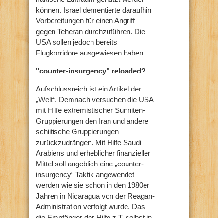
können.
Israel dementierte daraufhin
Vorbereitungen für einen Angriff
gegen Teheran durchzuführen. Die
USA sollen jedoch bereits
Flugkorridore ausgewiesen haben.
"counter-insurgency" reloaded?
Aufschlussreich ist
ein Artikel der
„Welt“.
Demnach versuchen die USA
mit Hilfe extremistischer Sunniten-
Gruppierungen den Iran und andere
schiitische Gruppierungen
zurückzudrängen. Mit Hilfe Saudi
Arabiens und erheblicher finanzieller
Mittel soll angeblich eine „counter-
insurgency“ Taktik angewendet
werden wie sie schon in den 1980er
Jahren in Nicaragua von der Reagan-
Administration verfolgt wurde. Das
die Empfänger der Hilfe z.T. selbst in