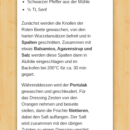
Schwarzer Pfeffer aus der Mühle
½ TL Senf
Zunächst werden die Knollen der
Roten Beete gewaschen, von den
harten Wurzelansätzen befreit und in
Spalten
geschnitten. Zusammen mit
etwas
Balsamico, Agavensirup und
Salz
werden diese Spalten dann in
Alufolie eingeschlagen und im
Backofen bei 200°C für ca. 30 min
gegart.
Währenddessen wird der
Portulak
gewaschen und geschleudert. Für
das Dressing Zesten von den
Orangen nehmen und beiseite
stellen, dann die Früchte
filettieren
,
dabei den Saft auffangen. Der Saft
wird zusammen mit den übrigen
Zutaten zu einem Dressing verrührt.