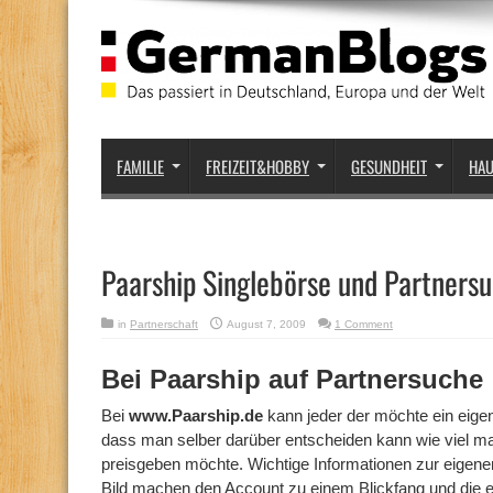
FAMILIE
FREIZEIT&HOBBY
GESUNDHEIT
HA
Paarship Singlebörse und Partnersu
in
Partnerschaft
August 7, 2009
1 Comment
Bei Paarship auf Partnersuche
Bei
www.Paarship.de
kann jeder der möchte ein eigene
dass man selber darüber entscheiden kann wie viel m
preisgeben möchte. Wichtige Informationen zur eigen
Bild machen den Account zu einem Blickfang und die 