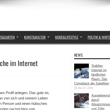
US&GARTEN
KUNST&KULTUR
MODE&LIFESTYLE
POLITIK & WIRT
NEWS
che im Internet
Stabiles
Internet im
ländlichen
Raum: Das
Comeback der Satelliten
Mai 13, 2026
s Profil anlegen. Das gute ist,
Ausgebrems
an von sich und seinem Leben
durch
en Person und einen hübsches
Absatzminus
ersten
nachrichten
von
und Zölle: