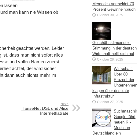
Mercedes vermeldet 70
en lassen.
Prozent Gewinneinbruch
 und man kann nie Wissen ob
Oktober 30, 2025
Geschäftsklimaindex:
icherheit geachtet werden. Leider
Stimmung in der deutsc
Wirtschaft hellt sich auf
ist, dass man nicht sofort alles
Oktober 28, 2025
resse und vollen Namen zuerst
rheit achtet, der wird sicher
Wirtschaft:
Über 80
eht dann auch nichts mehr im
Prozent der
Unternehme
klagen über desolate
Infrastruktur
Oktober 27, 2025
Next:
HanseNet DSL und Alice
Suchmaschi
Internetflatrate
Google führt
neuen KI-
Modus in
Deutschland ein