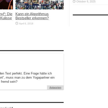
Oktober 8, 2025
yl“: Die
Kann ein Algorithmus
-Kulisse
Bestseller erkennen?
April 6, 2018
den Text perfekt. Eine Frage hätte ich
niert“, muss man zu dem Yogapartner ein
 fremd sein?
Antworten