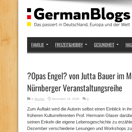
FAMILIE
FREIZEIT&HOBBY
GESUNDHEIT
HA
?Opas Engel? von Jutta Bauer im Mi
Nürnberger Veranstaltungsreihe
in
Bücher
November 16, 2006
0
Zum Auftakt wird die Autorin selbst einen Einblick in i
früheren Kulturreferenten Prof. Hermann Glaser darüber 
seinen Enkeln die eigene Lebensgeschichte zu erzählen.
Dezember verschiedene Lesungen und Workshops zu