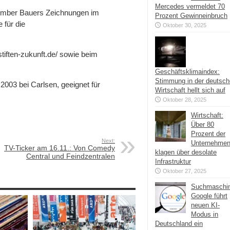
Mercedes vermeldet 70
ezember Bauers Zeichnungen im
Prozent Gewinneinbruch
 für die
Oktober 30, 2025
stiften-zukunft.de/ sowie beim
Geschäftsklimaindex:
Stimmung in der deutsc
003 bei Carlsen, geeignet für
Wirtschaft hellt sich auf
Oktober 28, 2025
Wirtschaft:
Über 80
Prozent der
Next:
Unternehme
TV-Ticker am 16.11.: Von Comedy
klagen über desolate
Central und Feindzentralen
Infrastruktur
Oktober 27, 2025
Suchmaschi
Google führt
neuen KI-
Modus in
Deutschland ein