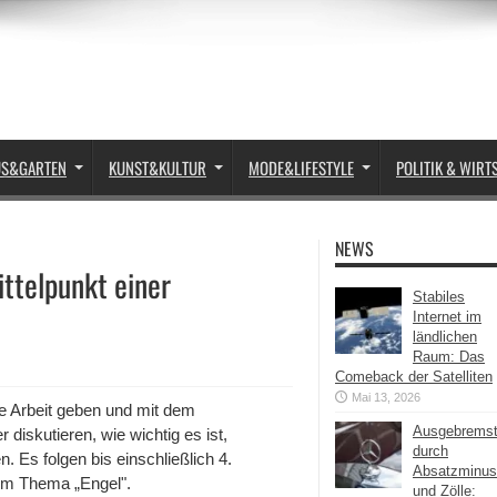
US&GARTEN
KUNST&KULTUR
MODE&LIFESTYLE
POLITIK & WIRT
NEWS
ttelpunkt einer
Stabiles
Internet im
ländlichen
Raum: Das
Comeback der Satelliten
Mai 13, 2026
hre Arbeit geben und mit dem
Ausgebrems
diskutieren, wie wichtig es ist,
durch
 Es folgen bis einschließlich 4.
Absatzminus
m Thema „Engel".
und Zölle: