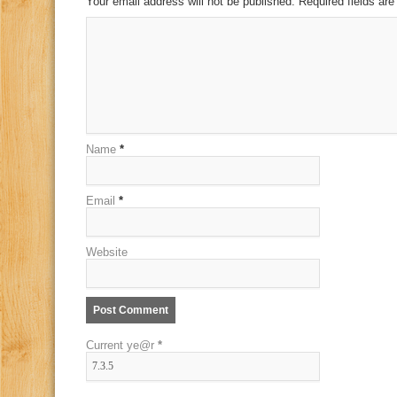
Your email address will not be published. Required fields a
Name
*
Email
*
Website
Current ye@r
*