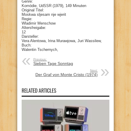
Genre:
Komödie, UdSSR (1979), 149 Minuten
Original Titel:
Moskwa sljesam nje wjerit
Regie:
Wladimir Menschow
Altersfreigabe:
12
Darsteller:
Vera Alentowa, Irina Murawjowa, Juri Wassilew,
Buch:
Walentin Tschernych,
Previous:
Sieben Tage Sonntag
Next:
Der Graf von Monte Cristo (1974)
RELATED ARTICLES