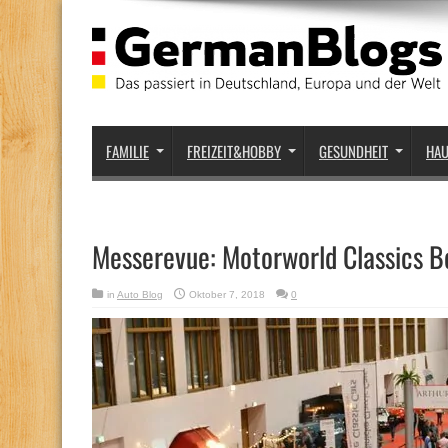
FAMILIE
FREIZEIT&HOBBY
GESUNDHEIT
HA
Messerevue: Motorworld Classics B
in
Auto Blog
Oktober 7, 2018
0