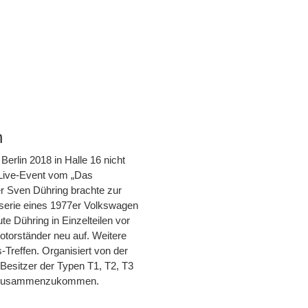
n
Berlin 2018 in Halle 16 nicht
 Live-Event vom „Das
er Sven Dühring brachte zur
serie eines 1977er Volkswagen
te Dühring in Einzelteilen vor
torständer neu auf. Weitere
reffen. Organisiert von der
Besitzer der Typen T1, T2, T3
rm zusammenzukommen.