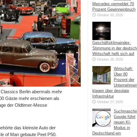
Mercedes vermeldet 70
Prozent Gewinneinbruch
Oktober 30, 2025
Geschäftsklimaindex:
Stimmung in der deutsc
Wirtschaft hellt sich auf
Oktober 28, 2025
Wirtschaft:
Über 80
Prozent der
Unternehme
klagen über desolate
 Classics Berlin abermals mehr
Infrastruktur
800 Gäste mehr erschienen als
Oktober 27, 2025
lage der Oldtimer-Messe
Suchmaschi
Google führt
neuen KI-
ehörte das kleinste Auto der
Modus in
Deutschland ein
sle of Man gebaute Peel P50.