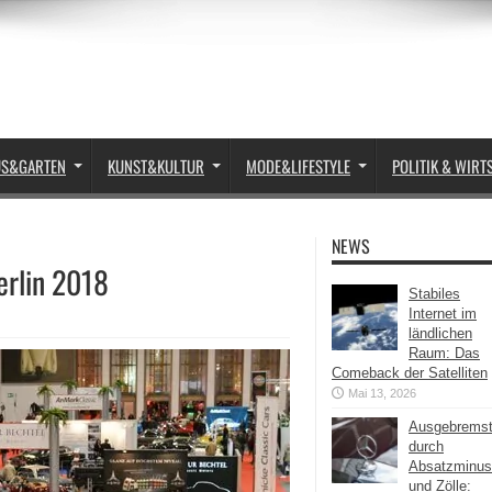
US&GARTEN
KUNST&KULTUR
MODE&LIFESTYLE
POLITIK & WIRT
NEWS
erlin 2018
Stabiles
Internet im
ländlichen
Raum: Das
Comeback der Satelliten
Mai 13, 2026
Ausgebrems
durch
Absatzminus
und Zölle: