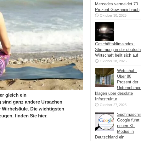
Mercedes vermeldet 70
Prozent Gewinneinbruch
Oktober 30, 2025
Geschäftsklimaindex:
Stimmung in der deutsc
Wirtschaft hellt sich auf
Oktober 28, 2025
Wirtschaft:
Über 80
Prozent der
Unternehme
klagen über desolate
r gleich ein
Infrastruktur
ig sind ganz andere Ursachen
Oktober 27, 2025
 Wirbelsäule. Die wichtigsten
Suchmaschi
gen, finden Sie hier.
Google führt
neuen KI-
Modus in
Deutschland ein