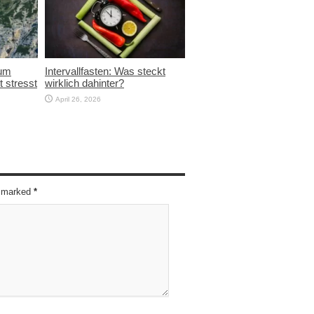
rum
Intervallfasten: Was steckt
t stresst
wirklich dahinter?
April 26, 2026
re marked
*