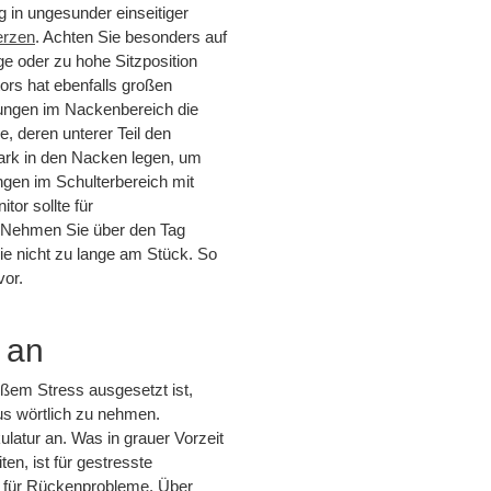
g in ungesunder einseitiger
rzen
. Achten Sie besonders auf
ige oder zu hohe Sitzposition
ors hat ebenfalls großen
nnungen im Nackenbereich die
le, deren unterer Teil den
tark in den Nacken legen, um
ngen im Schulterbereich mit
or sollte für
in. Nehmen Sie über den Tag
Sie nicht zu lange am Stück. So
or.
 an
roßem Stress ausgesetzt ist,
us wörtlich zu nehmen.
ulatur an. Was in grauer Vorzeit
en, ist für gestresste
r für Rückenprobleme. Über