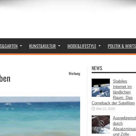
S&GARTEN
KUNST&KULTUR
MODE&LIFESTYLE
POLITIK & WIRT
NEWS
Werbung
ben
Stabiles
Internet im
ländlichen
Raum: Das
Comeback der Satelliten
Mai 13, 2026
Ausgebrems
durch
Absatzminus
und Zölle: