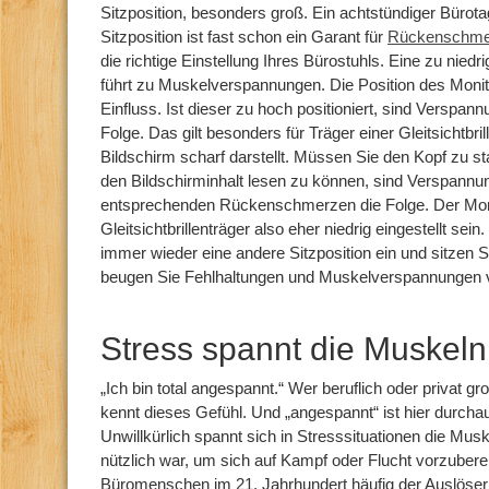
Sitzposition, besonders groß. Ein achtstündiger Bürota
Sitzposition ist fast schon ein Garant für
Rückenschme
die richtige Einstellung Ihres Bürostuhls. Eine zu niedr
führt zu Muskelverspannungen. Die Position des Monit
Einfluss. Ist dieser zu hoch positioniert, sind Verspa
Folge. Das gilt besonders für Träger einer Gleitsichtbril
Bildschirm scharf darstellt. Müssen Sie den Kopf zu s
den Bildschirminhalt lesen zu können, sind Verspannu
entsprechenden Rückenschmerzen die Folge. Der Monit
Gleitsichtbrillenträger also eher niedrig eingestellt se
immer wieder eine andere Sitzposition ein und sitzen 
beugen Sie Fehlhaltungen und Muskelverspannungen v
Stress spannt die Muskeln
„Ich bin total angespannt.“ Wer beruflich oder privat g
kennt dieses Gefühl. Und „angespannt“ ist hier durcha
Unwillkürlich spannt sich in Stresssituationen die Musk
nützlich war, um sich auf Kampf oder Flucht vorzubereit
Büromenschen im 21. Jahrhundert häufig der Auslöse