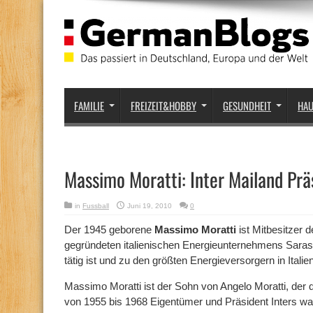
FAMILIE
FREIZEIT&HOBBY
GESUNDHEIT
HA
Massimo Moratti: Inter Mailand Präs
in
Fussball
Juni 19, 2010
0
Der 1945 geborene
Massimo Moratti
ist Mitbesitzer
gegründeten italienischen Energieunternehmens Saras,
tätig ist und zu den größten Energieversorgern in Italien
Massimo Moratti ist der Sohn von Angelo Moratti, der 
von 1955 bis 1968 Eigentümer und Präsident Inters war