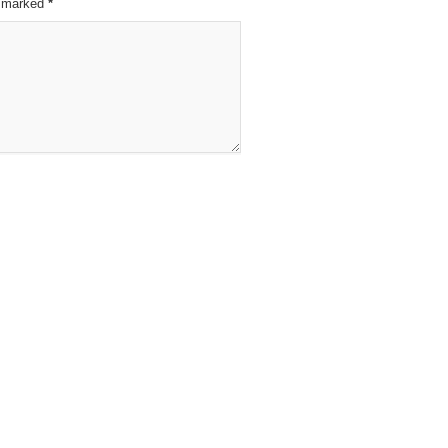
re marked
*