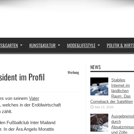
US&GARTEN
KUNST&KULTUR
MODE&LIFESTYLE
POLITIK & WIRT
NEWS
Werbung
ident im Profil
Stabiles
Internet im
ländlichen
Raum: Das
 des von seinem
Vater
Comeback der Satelliten
 welches in der Erdölwirtschaft
Mai 13, 2026
 zählt.
Ausgebrems
durch
den Fußballclub Inter Mailand
Absatzminus
. In der Ära Angelo Morattis
und Zölle: