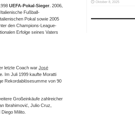
Oktober 8, 2025
1998
UEFA-Pokal-Sieger
. 2006,
Italienische Fußball-
italienischen Pokal sowie 2005
Inter den Champions-League-
ationalen Erfolge seines Vaters
er letzte Coach war
José
. Im Juli 1999 kaufte Moratti
malige Rekordablösesumme von 90
 weitere Großeinkäufe zahlreicher
n Ibrahimović, Julio Cruz,
Diego Milito.