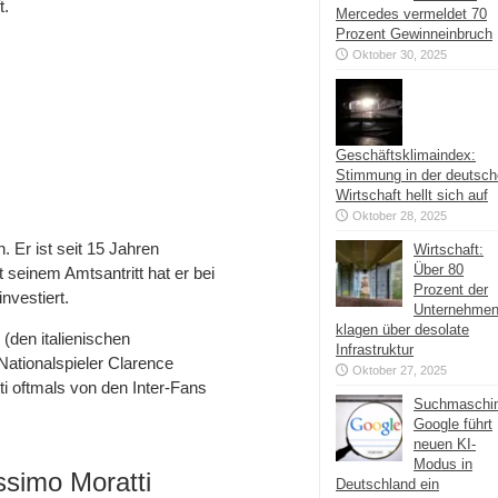
t.
Mercedes vermeldet 70
Prozent Gewinneinbruch
Oktober 30, 2025
Geschäftsklimaindex:
Stimmung in der deutsc
Wirtschaft hellt sich auf
d
Oktober 28, 2025
. Er ist seit 15 Jahren
Wirtschaft:
Über 80
it seinem Amtsantritt hat er bei
Prozent der
nvestiert.
Unternehme
klagen über desolate
(den italienischen
Infrastruktur
Nationalspieler Clarence
Oktober 27, 2025
i oftmals von den Inter-Fans
Suchmaschi
Google führt
neuen KI-
Modus in
ssimo Moratti
Deutschland ein