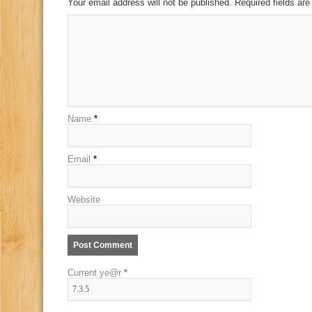
Your email address will not be published. Required fields a
Name
*
Email
*
Website
Current ye@r
*