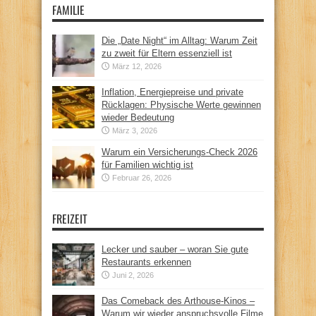
FAMILIE
Die „Date Night“ im Alltag: Warum Zeit
zu zweit für Eltern essenziell ist
März 12, 2026
Inflation, Energiepreise und private
Rücklagen: Physische Werte gewinnen
wieder Bedeutung
März 3, 2026
Warum ein Versicherungs-Check 2026
für Familien wichtig ist
Februar 26, 2026
FREIZEIT
Lecker und sauber – woran Sie gute
Restaurants erkennen
Juni 2, 2026
Das Comeback des Arthouse-Kinos –
Warum wir wieder anspruchsvolle Filme