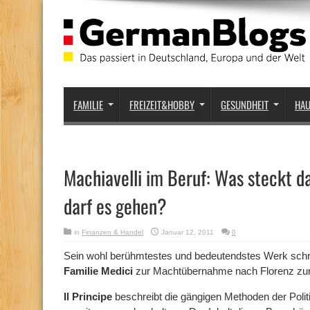
FAMILIE
FREIZEIT&HOBBY
GESUNDHEIT
HA
Machiavelli im Beruf: Was steckt d
darf es gehen?
in
Finanzen & Handel
Januar 12, 2011
0
Sein wohl berühmtestes und bedeutendstes Werk sch
Familie Medici
zur Machtübernahme nach Florenz zur
Il Principe
beschreibt die gängigen Methoden der Politi