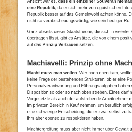
Ansicht war es,
dass ein einzelner Souverän niemal
eine Republik
, da er sich mehr von egoistischen Inte
Republik besser auf das Gemeinwohl achten könne. Der
nicht so verabscheuungswürdig, wie sein heutiger Ruf 
Ganz abseits dieser Staatstheorie, die sich in vielerlei 
übertragen lässt, gibt es Ansätze, die von einem pos
auf das
Prinzip Vertrauen
setzen.
Machiavelli: Prinzip ohne Mach
Macht muss man wollen.
Wer nach oben kam, wollte d
keine Frage der bestehenden Strukturen, ob er eine Pos
Personalverantwortung und Führungsaufgaben haben wird
Disposition so oder so nach oben streben. Eines darf 
Vorgesetzte als auch der aufstrebende Arbeitnehmer m
im privaten Bereich in Kauf nehmen, um beruflich erfolg
eine schwierige Entscheidung, die er zwar selbst zu t
ihm aber ebenso zu respektieren haben.
Machtergreifung muss aber nicht immer über Gewalt 