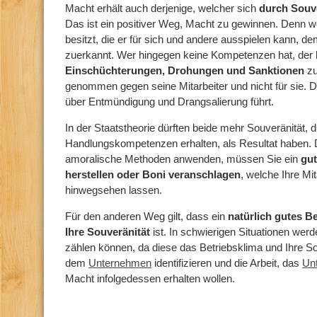
Macht erhält auch derjenige, welcher sich
durch Souv
Das ist ein positiver Weg, Macht zu gewinnen. Denn 
besitzt, die er für sich und andere ausspielen kann, dem
zuerkannt. Wer hingegen keine Kompetenzen hat, der k
Einschüchterungen, Drohungen und Sanktionen
zu
genommen gegen seine Mitarbeiter und nicht für sie. D
über Entmündigung und Drangsalierung führt.
In der Staatstheorie dürften beide mehr Souveränität, 
Handlungskompetenzen erhalten, als Resultat haben.
amoralische Methoden anwenden, müssen Sie ein
gut
herstellen oder Boni veranschlagen
, welche Ihre Mi
hinwegsehen lassen.
Für den anderen Weg gilt, dass ein
natürlich gutes B
Ihre Souveränität
ist. In schwierigen Situationen werde
zählen können, da diese das Betriebsklima und Ihre So
dem
Unternehmen
identifizieren und die Arbeit, das
Un
Macht infolgedessen erhalten wollen.