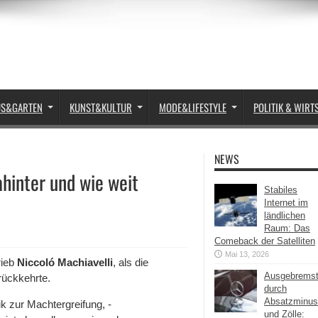
US&GARTEN
KUNST&KULTUR
MODE&LIFESTYLE
POLITIK & WIRT
NEWS
ahinter und wie weit
Stabiles
Internet im
ländlichen
Raum: Das
Comeback der Satelliten
Mai 13, 2026
rieb
Niccoló Machiavelli
, als die
Ausgebrems
ückkehrte.
durch
Absatzminus
k zur Machtergreifung, -
und Zölle: