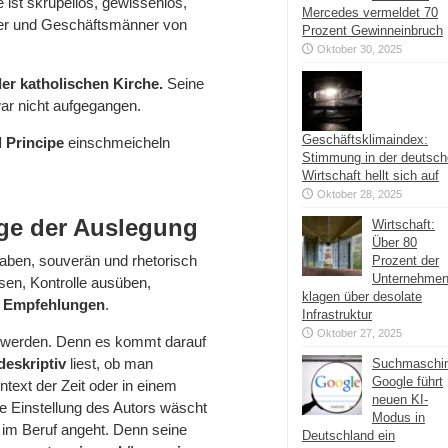
 ist skrupellos, gewissenlos,
Mercedes vermeldet 70
iker und Geschäftsmänner von
Prozent Gewinneinbruch
Oktober 30, 2025
der katholischen Kirche.
Seine
r nicht aufgegangen.
Geschäftsklimaindex:
Il Principe
einschmeicheln
Stimmung in der deutsc
Wirtschaft hellt sich auf
Oktober 28, 2025
age der Auslegung
Wirtschaft:
Über 80
aben, souverän und rhetorisch
Prozent der
Unternehme
ssen, Kontrolle ausüben,
klagen über desolate
e Empfehlungen
.
Infrastruktur
Oktober 27, 2025
gt werden. Denn es kommt darauf
deskriptiv
liest, ob man
Suchmaschi
Google führt
ext der Zeit oder in einem
neuen KI-
e Einstellung des Autors wäscht
Modus in
 im Beruf angeht. Denn seine
Deutschland ein