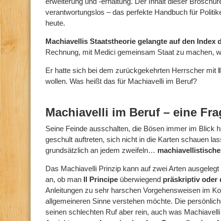
erweiterung und -erhaltung. Der Inhalt dieser Broschüre
verantwortungslos – das perfekte Handbuch für Polit
heute.
Machiavellis Staatstheorie gelangte auf den Index 
Rechnung, mit Medici gemeinsam Staat zu machen, wa
Er hatte sich bei dem zurückgekehrten Herrscher mit
wollen. Was heißt das für Machiavelli im Beruf?
Machiavelli im Beruf – eine Fr
Seine Feinde ausschalten, die Bösen immer im Blick h
geschult auftreten, sich nicht in die Karten schauen la
grundsätzlich an jedem zweifeln…
machiavellistisch
Das Machiavelli Prinzip kann auf zwei Arten ausgele
an, ob man
Il Principe
überwiegend
präskriptiv oder 
Anleitungen zu sehr harschen Vorgehensweisen im Kont
allgemeineren Sinne verstehen möchte. Die persönlich
seinen schlechten Ruf aber rein, auch was Machiavelli