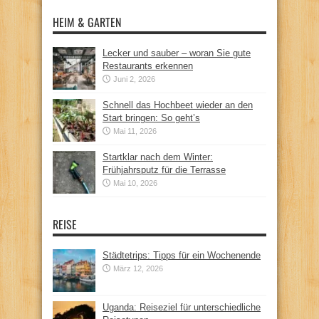
HEIM & GARTEN
Lecker und sauber – woran Sie gute
Restaurants erkennen
Juni 2, 2026
Schnell das Hochbeet wieder an den
Start bringen: So geht’s
Mai 11, 2026
Startklar nach dem Winter:
Frühjahrsputz für die Terrasse
Mai 10, 2026
REISE
Städtetrips: Tipps für ein Wochenende
März 12, 2026
Uganda: Reiseziel für unterschiedliche