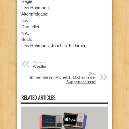
Regie:
Lew Hohmann
Altersfreigabe:
n.v.
Darsteller:
n.v.,
Buch:
Lew Hohmann, Joachim Tschirner,
Previous:
Westler
Next:
Immer dieser Michel 1: Michel in der
Suppenschüssel
RELATED ARTICLES