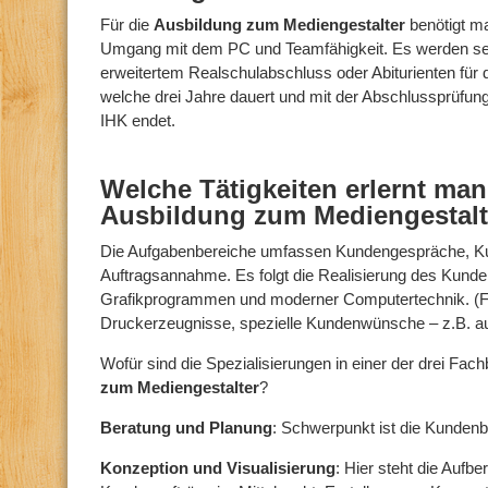
Für die
Ausbildung zum Mediengestalter
benötigt ma
Umgang mit dem PC und Teamfähigkeit. Es werden se
erweitertem Realschulabschluss oder Abiturienten für
welche drei Jahre dauert und mit der Abschlussprüfun
IHK endet.
Welche Tätigkeiten erlernt ma
Ausbildung zum Mediengestalt
Die Aufgabenbereiche umfassen Kundengespräche, K
Auftragsannahme. Es folgt die Realisierung des Kunden
Grafikprogrammen und moderner Computertechnik. (Fl
Druckerzeugnisse, spezielle Kundenwünsche – z.B. au
Wofür sind die Spezialisierungen in einer der drei Fac
zum Mediengestalter
?
Beratung und Planung
: Schwerpunkt ist die Kunden
Konzeption und Visualisierung
: Hier steht die Aufbe