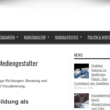
US&GARTEN
KUNST&KULTUR
MODE&LIFESTYLE
POLITIK & WIRT
NEWS
Mediengestalter
Stabiles
Internet im
ländlichen
Raum: Das
ungs-Richtungen: Beratung und
Comeback der Satelliten
 Visualisierung.
Mai 13, 2026
Ausgebrems
durch
ildung als
Absatzminus
und Zölle: