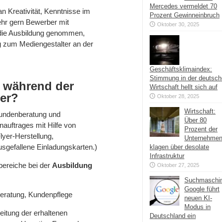
Mercedes vermeldet 70
n Kreativität, Kenntnisse im
Prozent Gewinneinbruch
hr gern Bewerber mit
Oktober 30, 2025
 die Ausbildung genommen,
g zum Mediengestalter an der
Geschäftsklimaindex:
Stimmung in der deutsc
n während der
Wirtschaft hellt sich auf
er?
Oktober 28, 2025
Wirtschaft:
undenberatung und
Über 80
auftrages mit Hilfe von
Prozent der
yer-Herstellung,
Unternehme
sgefallene Einladungskarten.)
klagen über desolate
Infrastruktur
hbereiche bei der
Ausbildung
Oktober 27, 2025
Suchmaschi
Google führt
beratung, Kundenpflege
neuen KI-
Modus in
reitung der erhaltenen
Deutschland ein