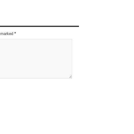
re marked
*