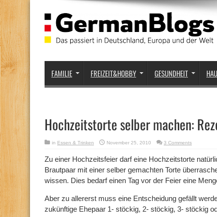
FAMILIE
FREIZEIT&HOBBY
GESUNDHEIT
HA
Hochzeitstorte selber machen: Rez
in
Essen & Trinken
November 25, 2010
3 Comments
Zu einer Hochzeitsfeier darf eine Hochzeitstorte natürl
Brautpaar mit einer selber gemachten Torte überrasche
wissen. Dies bedarf einen Tag vor der Feier eine Meng
Aber zu allererst muss eine Entscheidung gefällt werden
zukünftige Ehepaar 1- stöckig, 2- stöckig, 3- stöckig o