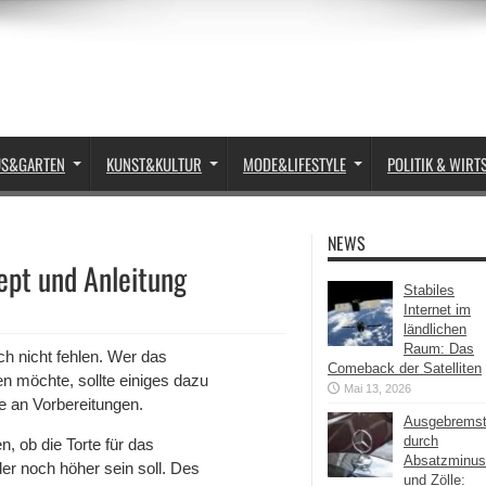
US&GARTEN
KUNST&KULTUR
MODE&LIFESTYLE
POLITIK & WIRT
NEWS
ept und Anleitung
Stabiles
Internet im
ländlichen
Raum: Das
ich nicht fehlen. Wer das
Comeback der Satelliten
n möchte, sollte einiges dazu
Mai 13, 2026
e an Vorbereitungen.
Ausgebrems
durch
, ob die Torte für das
Absatzminus
der noch höher sein soll. Des
und Zölle: