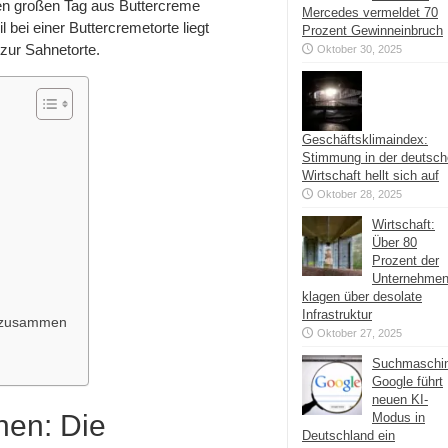
den großen Tag aus Buttercreme
Mercedes vermeldet 70
 bei einer Buttercremetorte liegt
Prozent Gewinneinbruch
 zur Sahnetorte.
Oktober 30, 2025
Geschäftsklimaindex:
Stimmung in der deutsc
Wirtschaft hellt sich auf
Oktober 28, 2025
Wirtschaft:
Über 80
Prozent der
Unternehme
klagen über desolate
Infrastruktur
n zusammen
Oktober 27, 2025
Suchmaschi
Google führt
neuen KI-
hen: Die
Modus in
Deutschland ein