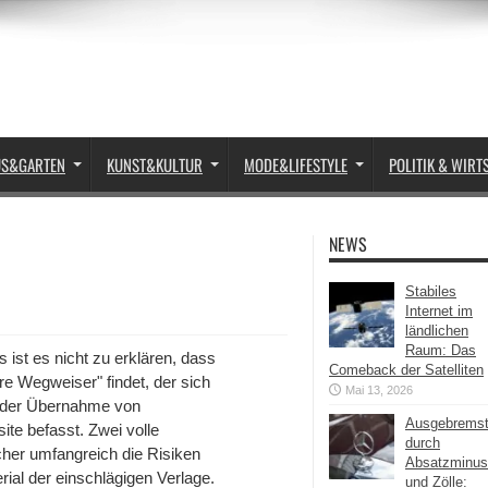
US&GARTEN
KUNST&KULTUR
MODE&LIFESTYLE
POLITIK & WIRT
NEWS
Stabiles
Internet im
ländlichen
Raum: Das
 ist es nicht zu erklären, dass
Comeback der Satelliten
ure Wegweiser" findet, der sich
Mai 13, 2026
ik der Übernahme von
Ausgebrems
ite befasst. Zwei volle
durch
cher umfangreich die Risiken
Absatzminus
al der einschlägigen Verlage.
und Zölle: