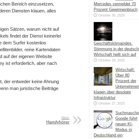
lichen Bereich einzusetzen,
Mercedes vermeldet 70
Prozent Gewinneinbruch
deren Diensten klauen, alles
Oktober 30, 2025
nigen Sätzen, warum nicht auf
ls findet der Dienst keinerlei
e dem Surfer kostenlos
Geschäftsklimaindex:
Stimmung in der deutsc
litenbilder, reine Kartendaten
Wirtschaft hellt sich auf
d auf der eigenen Website
Oktober 28, 2025
ey ist erforderlich, aber nach
Wirtschaft:
Über 80
Prozent der
t, der entweder keine Ahnung
Unternehme
enn man juristische Beiträge
klagen über desolate
Infrastruktur
Oktober 27, 2025
Suchmaschi
Next:
Google führt
Handyhörer
neuen KI-
Modus in
Deutschland ein