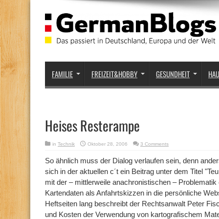
FAMILIE
FREIZEIT&HOBBY
GESUNDHEIT
HA
Heises Resterampe
in
Technik
Oktober 28, 2006
3 Comments
So ähnlich muss der Dialog verlaufen sein, denn anders
sich in der aktuellen c´t ein Beitrag unter dem Titel "Te
mit der – mittlerweile anachronistischen – Problemat
Kartendaten als Anfahrtskizzen in die persönliche Webs
Heftseiten lang beschreibt der Rechtsanwalt Peter Fis
und Kosten der Verwendung von kartografischem Materi