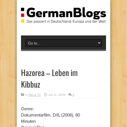
Hazorea – Leben im
Kibbuz
in
Film & TV
Juli 31, 2009
0
Genre:
Dokumentarfilm, D/IL (2008), 80
Minuten