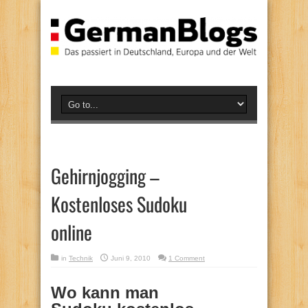
Gehirnjogging –
Kostenloses Sudoku
online
in
Technik
Juni 9, 2010
1 Comment
Wo kann man