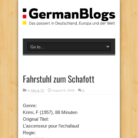
Fahrstuhl zum Schafott
in
Film & TV
August 6, 2009
0
Genre:
Krimi, F (1957), 88 Minuten
Original Titel:
L’ascenseur pour l’echafaud
Regie: