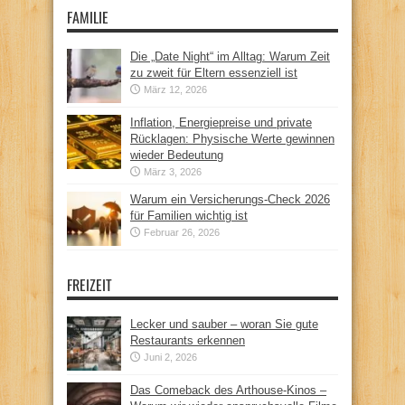
FAMILIE
Die „Date Night“ im Alltag: Warum Zeit
zu zweit für Eltern essenziell ist
März 12, 2026
Inflation, Energiepreise und private
Rücklagen: Physische Werte gewinnen
wieder Bedeutung
März 3, 2026
Warum ein Versicherungs-Check 2026
für Familien wichtig ist
Februar 26, 2026
FREIZEIT
Lecker und sauber – woran Sie gute
Restaurants erkennen
Juni 2, 2026
Das Comeback des Arthouse-Kinos –