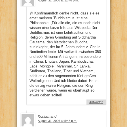
August 31, 2006 at 12:48 p.m.
@ KonfirmandIch denke nicht, dass sie es
ernst meinten.“Buddhismus ist eine
Philosophie. „Für alle die, die es noch nicht
wissen eine kurze Info aus Wikipedia:Der
Buddhismus ist eine Lehrtradition und
Religion, deren Gründung auf Siddhartha
Gautama, den historischen Buddha,
zurückgeht, der im 5. Jahrhundert v. Chr. in
Nordindien lebte. Mit weltweit zwischen 350
und 500 Millionen Anhängern, insbesondere
in China, Bhutan, Japan, Kambodscha,
Laos, Mongolei, Myanmar, Sri Lanka,
Südkorea, Thailand, Tibet und Vietnam,
zählt er zu den sogenannten fünf großen
Weltreligionen.Und ich bleibe dabei. Es ist
die einzig wahre Religion, die den Ring
verdienen würde, wenn es überhaupt so
etwas geben sollte!!!
Antworten
Konfirmand
August 31, 2006 at 5:48 p.m.