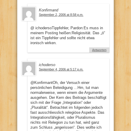
Konfirmand
September 2, 2006 at 8:58 p.m.
@ ichodersoTippfehler, Pardon:Es muss in
meinem Posting heißen:Religiosität. Das „ö“
ist ein Tippfehler und sollte nicht etwa
ironisch wirken.
Antworten
ichoderso
September 4, 2006 at 5:17 p.m.
@KonfirmantOh, der Versuch einer
persönlichen Beleidigung …Hm, tut man
normalerweise, wenn einem die Argumente
ausgehen. Der Kern des Beitrags beschäftigt
sich mit der Frage „Integration“ oder
„Pluralität“. Betrachtet im folgenden jedoch
fast ausschliesslich relegiöse Aspekte. Das
Integrationsfähigkeit, oder Pluralismus
nichts mit Relegion zu tun hat, wird ganz
zum Schluss „angerissen“. Dies wollte ich