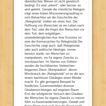
überirdisches Wesen ist nicht genetisch
bedingt. Es wird „erlernt“, oder besser, es
wird gelehrt. Gerade die christliche Relegion
trägt einen klaren Missionierungsauftrag in
sich.Betrachten wir die Geschichte der
„Relegösität“ stellen wir eines fest. Die
Hoffnung von Menschen an ein Leben nach
dem Tod, oder die Angst des Menschen vor
dem Tod, dem entgültigen,
unwiederbringlichen Aus ihrer Existenz ist
eine der Kernursachen für Relegiösität.Die
Geschichte zeigt auch, daß Relegiösität,
oder auch politische Ideologie, immer
benutzt wurde, um Menschen zu
manipulieren, sie für eigene Zwecke zu
missbrauchen. Im Namen von Göttern
wurden die furchtbarsten Verbrechen
begannen.Diese „Manipulation“, dieser
Missbrauch der „Relegiösität“ ist es die aus
einem harmlosen Gläubigen einen Mörder
macht. Es gibt genügend Beispiel für
friedliches Zusammenleben diverser
Glaubensrichtungen auf engstem Raum.
Erst der erfolgreiche Versuch den Glauben
der Menschen für eigene Zwecke zu nutzen
führt zu Auseinandersetzungen, Gewalt und
Krieg.Wenn man sich also die Frage stellt,