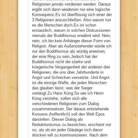
Religionen jemals verdienen werden. Daraus
ergibt sich dann wiederum nur eine logische
Konsequenz.Es ist überflüssig sich einer der
3 Religionen anzuschließen. Also warum tun
es die Menschen doch.Es ist schon
erstaunlich, warum in solchen Diskussionen
niemals der Buddhismus erwähnt wird. Nein,
nein, ich bin kein Anhänger dieser Form von
Religion. Aber als Außenstehender würde ich
nur den Buddhismus als würdig erweisen,
der eine Ring zu sein.Jedoch hat der
Buddhismus nicht die starke und
kriegerische Vergangenheit der anderen drei
Religionen, die uns über Jahrhunderte in
Angst und Schrecken versetzte. Und Angst
ist die einzige Waffe, die jeden Menschen
das glauben lässt, was der Sieger
verlangt.Zu Hans Küng:So wie ich Herrn
Küng verstehe, sollen sich alle
verschiedenen Religionen zum Dialog
zusammensetzen. Der daraus entstehende
Konsens (hoffentlich) soll den Welt Epos
darstellen. Diesen Dialog als
Reduktionismus zu bezeichen, erscheint mir
so, als ob ein jeder Gläubige sich davor
drücken will zu kommunizieren. Nach dem