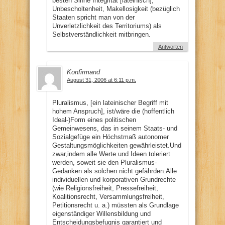
besten Sinne Integrität [lateinisch],
Unbescholtenheit, Makellosigkeit (bezüglich
Staaten spricht man von der
Unverletzlichkeit des Territoriums) als
Selbstverständlichkeit mitbringen.
Antworten
Konfirmand
August 31, 2006 at 6:11 p.m.
Pluralismus, [ein lateinischer Begriff mit
hohem Anspruch], ist/wäre die (hoffentlich
Ideal-)Form eines politischen
Gemeinwesens, das in seinem Staats- und
Sozialgefüge ein Höchstmaß autonomer
Gestaltungsmöglichkeiten gewährleistet.Und
zwar,indem alle Werte und Ideen toleriert
werden, soweit sie den Pluralismus-
Gedanken als solchen nicht gefährden.Alle
individuellen und korporativen Grundrechte
(wie Religionsfreiheit, Pressefreiheit,
Koalitionsrecht, Versammlungsfreiheit,
Petitionsrecht u. a.) müssten als Grundlage
eigenständiger Willensbildung und
Entscheidungsbefugnis garantiert und