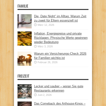
FAMILIE
Die „Date Night“ im Alltag: Warum Zeit
zu zweit für Eltern essenziell ist
März 12, 2026
Inflation, Energiepreise und private
Rücklagen: Physische Werte gewinnen
wieder Bedeutung
März 3, 2026
Warum ein Versicherungs-Check 2026
für Familien wichtig ist
Februar 26, 2026
FREIZEIT
Lecker und sauber – woran Sie gute
Restaurants erkennen
Juni 2, 2026
Das Comeback des Arthouse-Kinos –