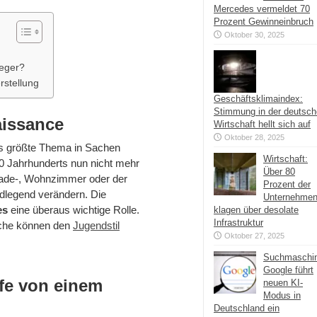
Mercedes vermeldet 70
Prozent Gewinneinbruch
Oktober 30, 2025
leger?
rstellung
Geschäftsklimaindex:
Stimmung in der deutsc
aissance
Wirtschaft hellt sich auf
Oktober 28, 2025
as größte Thema in Sachen
Wirtschaft:
-20 Jahrhunderts nun nicht mehr
Über 80
de-, Wohnzimmer oder der
Prozent der
dlegend verändern. Die
Unternehme
es
eine überaus wichtige Rolle.
klagen über desolate
Infrastruktur
che können den
Jugendstil
Oktober 27, 2025
Suchmaschi
Google führt
lfe von einem
neuen KI-
Modus in
Deutschland ein