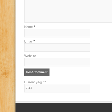
Name
*
Email
*
Website
Current ye@r
*