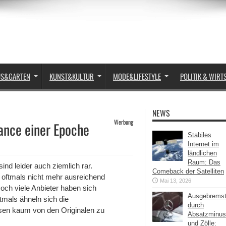
US&GARTEN
KUNST&KULTUR
MODE&LIFESTYLE
POLITIK & WIRT
NEWS
Werbung
sance einer Epoche
Stabiles
Internet im
ländlichen
Raum: Das
 sind leider auch ziemlich rar.
Comeback der Satelliten
e oftmals nicht mehr ausreichend
Mai 13, 2026
 Doch viele Anbieter haben sich
Ausgebrems
ftmals ähneln sich die
durch
esen kaum von den Originalen zu
Absatzminus
und Zölle: