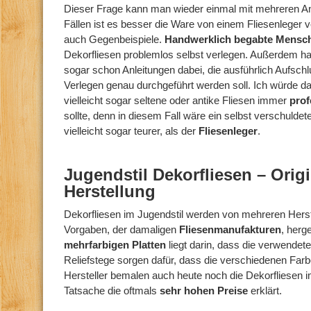
Dieser Frage kann man wieder einmal mit mehreren An
Fällen ist es besser die Ware von einem Fliesenleger v
auch Gegenbeispiele.
Handwerklich begabte Mens
Dekorfliesen problemlos selbst verlegen. Außerdem hab
sogar schon Anleitungen dabei, die ausführlich Aufsch
Verlegen genau durchgeführt werden soll. Ich würde da
vielleicht sogar seltene oder antike Fliesen immer
prof
sollte, denn in diesem Fall wäre ein selbst verschuldete
vielleicht sogar teurer, als der
Fliesenleger
.
Jugendstil Dekorfliesen – Ori
Herstellung
Dekorfliesen im Jugendstil werden von mehreren Herst
Vorgaben, der damaligen
Fliesenmanufakturen
, herg
mehrfarbigen Platten
liegt darin, dass die verwendete
Reliefstege sorgen dafür, dass die verschiedenen Farbe
Hersteller bemalen auch heute noch die Dekorfliesen i
Tatsache die oftmals
sehr hohen Preise
erklärt.