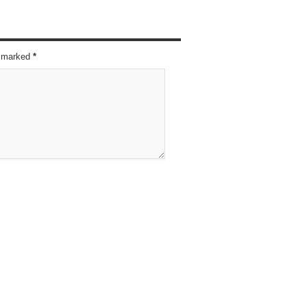
re marked
*