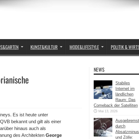
US&GARTEN
KUNST&KULTUR
MODE&LIFESTYLE
POLITIK & WIRT
NEWS
orianische
Stabiles
Internet im
ländlichen
Raum: Das
Comeback der Satelliten
Mai 13, 2026
neys. Es ist heute unter
Ausgebrems
QVB bekannt und gilt als einer
durch
arüber hinaus auch als
Absatzminus
lanung des Architekten
George
und Zölle: