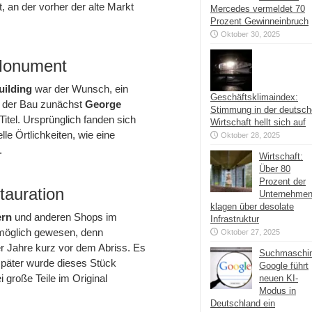
, an der vorher der alte Markt
Mercedes vermeldet 70
Prozent Gewinneinbruch
Oktober 30, 2025
 Monument
uilding
war der Wunsch, ein
Geschäftsklimaindex:
ß der Bau zunächst
George
Stimmung in der deutsc
itel. Ursprünglich fanden sich
Wirtschaft hellt sich auf
e Örtlichkeiten, wie eine
Oktober 28, 2025
.
Wirtschaft:
Über 80
Prozent der
tauration
Unternehme
klagen über desolate
ern
und anderen Shops im
Infrastruktur
 möglich gewesen, denn
Oktober 27, 2025
r Jahre kurz vor dem Abriss. Es
Suchmaschi
später wurde dieses Stück
Google führt
i große Teile im Original
neuen KI-
Modus in
Deutschland ein