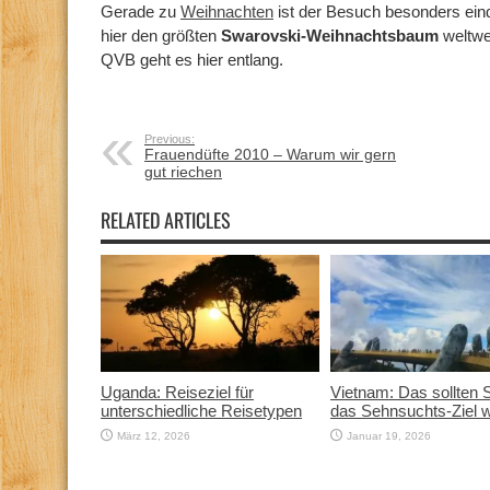
Gerade zu
Weihnachten
ist der Besuch besonders ein
hier den größten
Swarovski-Weihnachtsbaum
weltwe
QVB geht es hier entlang.
Previous:
Frauendüfte 2010 – Warum wir gern
gut riechen
RELATED ARTICLES
Uganda: Reiseziel für
Vietnam: Das sollten 
unterschiedliche Reisetypen
das Sehnsuchts-Ziel 
März 12, 2026
Januar 19, 2026