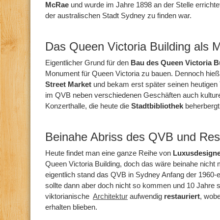
McRae
und wurde im Jahre 1898 an der Stelle errichtet
der australischen Stadt Sydney zu finden war.
Das Queen Victoria Building als
Eigentlicher Grund für den
Bau des Queen Victoria B
Monument für Queen Victoria zu bauen. Dennoch hie
Street Market
und bekam erst später seinen heutigen T
im QVB neben verschiedenen Geschäften auch kulturell
Konzerthalle, die heute die
Stadtbibliothek
beherbergt
Beinahe Abriss des QVB und Res
Heute findet man eine ganze Reihe von
Luxusdesign
Queen Victoria Building, doch das wäre beinahe nicht
eigentlich stand das QVB in Sydney Anfang der 1960-e
sollte dann aber doch nicht so kommen und 10 Jahre 
viktorianische
Architektur
aufwendig
restauriert
, wobe
erhalten blieben.